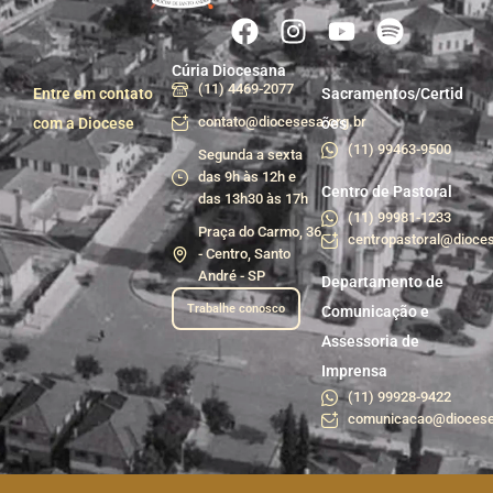
Cúria Diocesana
(11) 4469-2077
Entre em contato
Sacramentos/Certid
contato@diocesesa.org.br
com a Diocese
ões
(11) 99463-9500
Segunda a sexta
das 9h às 12h e
Centro de Pastoral
das 13h30 às 17h
(11) 99981-1233
Praça do Carmo, 36
centropastoral@dioces
- Centro, Santo
André - SP
Departamento de
Trabalhe conosco
Comunicação e
Assessoria de
Imprensa
(11) 99928-9422
comunicacao@diocese