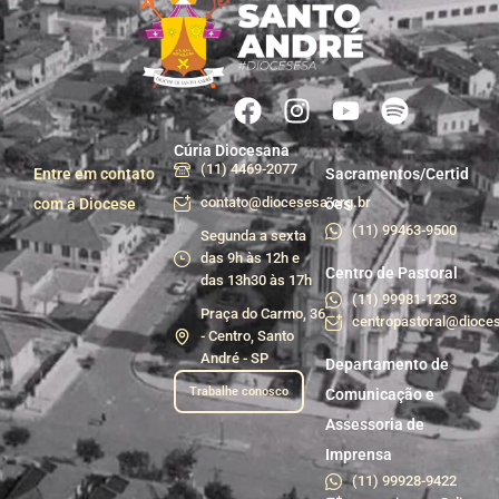
Cúria Diocesana
(11) 4469-2077
Entre em contato
Sacramentos/Certid
contato@diocesesa.org.br
com a Diocese
ões
(11) 99463-9500
Segunda a sexta
das 9h às 12h e
Centro de Pastoral
das 13h30 às 17h
(11) 99981-1233
Praça do Carmo, 36
centropastoral@dioces
- Centro, Santo
André - SP
Departamento de
Trabalhe conosco
Comunicação e
Assessoria de
Imprensa
(11) 99928-9422