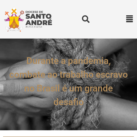
Durante a pandemia,
combate ao trabalho escravo
no Brasil é um grande
desafio