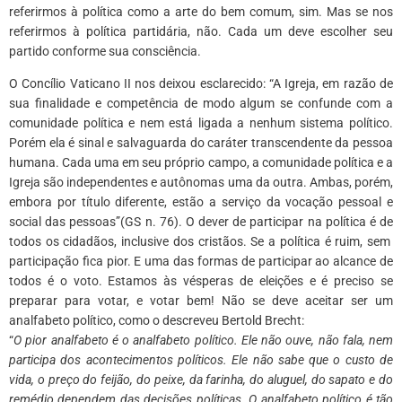
referirmos à política como a arte do bem comum, sim. Mas se nos
referirmos à política partidária, não. Cada um deve escolher seu
partido conforme sua consciência.
O Concílio Vaticano II nos deixou esclarecido: “A Igreja, em razão de
sua finalidade e competência de modo algum se confunde com a
comunidade política e nem está ligada a nenhum sistema político.
Porém ela é sinal e salvaguarda do caráter transcendente da pessoa
humana. Cada uma em seu próprio campo, a comunidade política e a
Igreja são independentes e autônomas uma da outra. Ambas, porém,
embora por título diferente, estão a serviço da vocação pessoal e
social das pessoas”(GS n. 76). O dever de participar na política é de
todos os cidadãos, inclusive dos cristãos. Se a política é ruim, sem
participação fica pior. E uma das formas de participar ao alcance de
todos é o voto. Estamos às vésperas de eleições e é preciso se
preparar para votar, e votar bem! Não se deve aceitar ser um
analfabeto político, como o descreveu Bertold Brecht:
“
O pior analfabeto é o analfabeto político. Ele não ouve, não fala, nem
participa dos acontecimentos políticos. Ele não sabe que o custo de
vida, o preço do feijão, do peixe, da farinha, do aluguel, do sapato e do
remédio dependem das decisões políticas.
O analfabeto político é tão