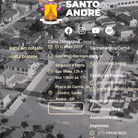
Cúria Diocesana
(11) 4469-2077
Entre em contato
Sacramentos/Certid
contato@diocesesa.org.br
com a Diocese
ões
(11) 99463-9500
Segunda a sexta
das 9h às 12h e
Centro de Pastoral
das 13h30 às 17h
(11) 99981-1233
Praça do Carmo, 36
centropastoral@dioces
- Centro, Santo
André - SP
Departamento de
Trabalhe conosco
Comunicação e
Assessoria de
Imprensa
(11) 99928-9422