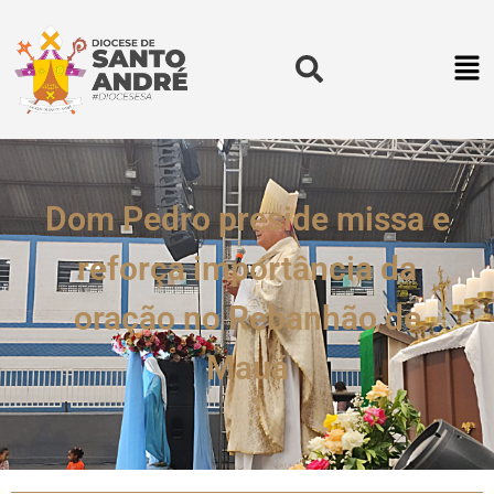
Dom Pedro preside missa e
reforça importância da
oração no Rebanhão de
Mauá