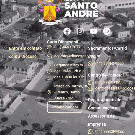
Cúria Diocesana
(11) 4469-2077
Entre em contato
Sacramentos/Certid
contato@diocesesa.org.br
com a Diocese
ões
(11) 99463-9500
Segunda a sexta
das 9h às 12h e
Centro de Pastoral
das 13h30 às 17h
(11) 99981-1233
Praça do Carmo, 36
centropastoral@dioces
- Centro, Santo
André - SP
Departamento de
Trabalhe conosco
Comunicação e
Assessoria de
Imprensa
(11) 99928-9422