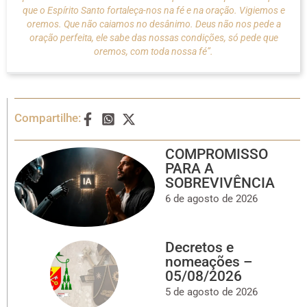
que o Espírito Santo fortaleça-nos na fé e na oração. Vigiemos e
oremos. Que não caiamos no desânimo. Deus não nos pede a
oração perfeita, ele sabe das nossas condições, só pede que
oremos, com toda nossa fé”.
Compartilhe:
COMPROMISSO
PARA A
SOBREVIVÊNCIA
6 de agosto de 2026
Decretos e
nomeações –
05/08/2026
5 de agosto de 2026