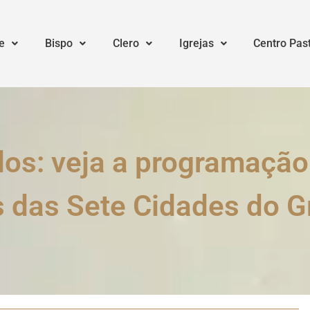
e
Bispo
Clero
Igrejas
Centro Pas
dos: veja a programação
s das Sete Cidades do 