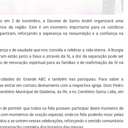
do em 2 de novembro, a Diocese de Santo André organizará uma
rios da região. Este é um momento importante para os católicos
artiram, reforçando a esperança na ressurreição e a confiança na
ça e de saudade que nos convida a celebrar a vida eterna. A liturgia
ram estão junto a Deus e, através da fé, a dor da separação pode ser
e renovação espiritual para as famílias e de reafirmação da fé na
as cidades do Grande ABC e também nas paróquias. Para saber a
e entrar em contato diretamente com a respectiva igreja. Dom Pedro
 Cemitério Municipal de Diadema, às 9h, e no Cemitério Santa Lídia, em
m de permitir que todos os fiéis possam participar deste momento de
á com momentos de oração especial, onde os fiéis poderão rezar pelas
odos a se unirem nestas celebrações, reforçando o sentido comunitário
 programação completa dos horários das missas: