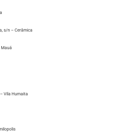
la
a, s/n – Cerâmica
ro Mauá
0 – Vila Humaita
milopolis