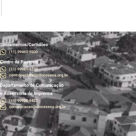
Sacramentos/Certidões
(11) 99463-9500
Centro de Pastoral
br
(11) 99981-1233
centropastoral@diocesesa.org.br
Departamento de Comunicação
e Assessoria de Imprensa
(11) 99928-9422
comunicacao@diocesesa.org.br