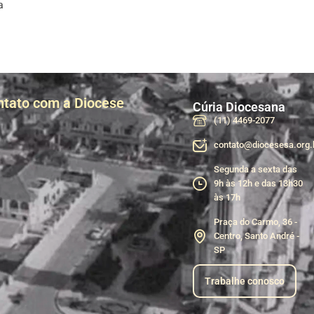
a
ntato com a Diocese
Cúria Diocesana
(11) 4469-2077
contato@diocesesa.org.
Segunda a sexta das
9h às 12h e das 13h30
às 17h
Praça do Carmo, 36 -
Centro, Santo André -
SP
Trabalhe conosco