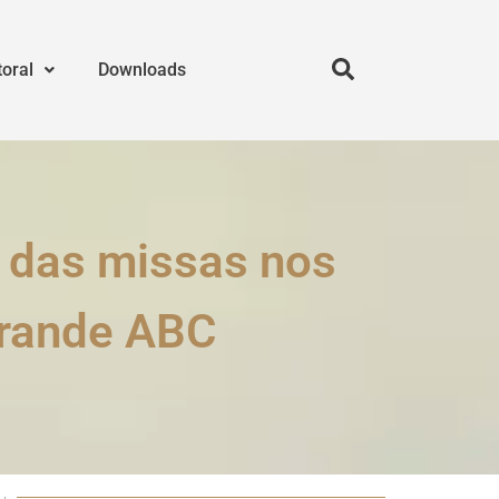
toral
Downloads
 das missas nos
Grande ABC