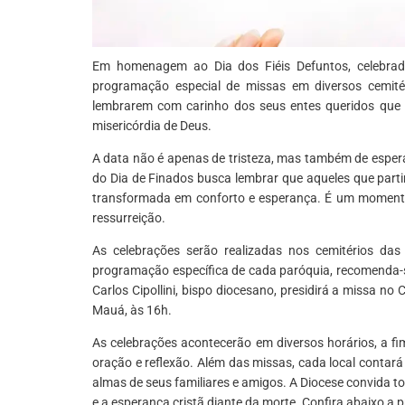
Em homenagem ao Dia dos Fiéis Defuntos, celebra
programação especial de missas em diversos cemité
lembrarem com carinho dos seus entes queridos que p
misericórdia de Deus.
A data não é apenas de tristeza, mas também de esperan
do Dia de Finados busca lembrar que aqueles que parti
transformada em conforto e esperança. É um momento d
ressurreição.
As celebrações serão realizadas nos cemitérios d
programação específica de cada paróquia, recomenda-s
Carlos Cipollini, bispo diocesano, presidirá a missa no
Mauá, às 16h.
As celebrações acontecerão em diversos horários, a fi
oração e reflexão. Além das missas, cada local contar
almas de seus familiares e amigos. A Diocese convida t
e a esperança cristã diante da morte. Confira abaixo a