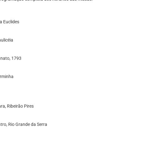
la Euclides
ulicéia
gnato, 1793
Carminha
ra, Ribeirão Pires
ntro, Rio Grande da Serra