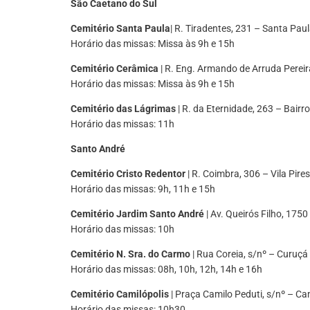
São Caetano do Sul
Cemitério Santa Paula
| R. Tiradentes, 231 – Santa Pau
Horário das missas: Missa às 9h e 15h
Cemitério Cerâmica
| R. Eng. Armando de Arruda Pereir
Horário das missas: Missa às 9h e 15h
Cemitério das Lágrimas
| R. da Eternidade, 263 – Bair
Horário das missas: 11h
Santo André
Cemitério Cristo Redentor
| R. Coimbra, 306 – Vila Pires
Horário das missas: 9h, 11h e 15h
Cemitério Jardim Santo André
| Av. Queirós Filho, 175
Horário das missas: 10h
Cemitério N. Sra. do Carmo
| Rua Coreia, s/nº – Curuçá
Horário das missas: 08h, 10h, 12h, 14h e 16h
Cemitério Camilópolis
| Praça Camilo Peduti, s/nº – Ca
Horário das missas: 10h30