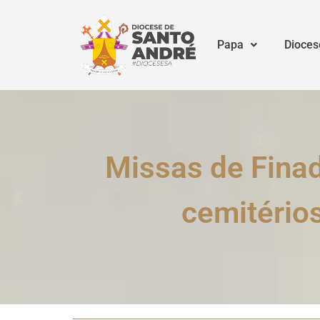
Papa
Dioces
Missas de Fina
cemitério