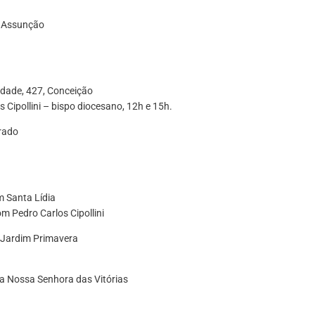
a Assunção
dade, 427, Conceição
 Cipollini – bispo diocesano, 12h e 15h.
orado
m Santa Lídia
m Pedro Carlos Cipollini
 Jardim Primavera
la Nossa Senhora das Vitórias