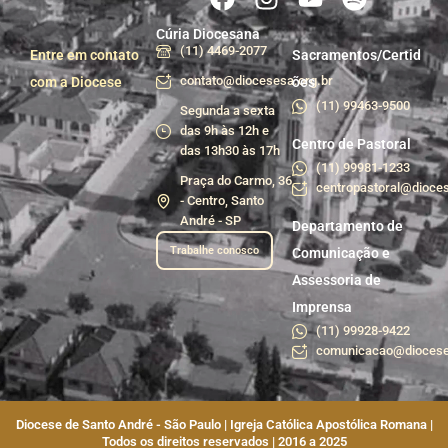
Cúria Diocesana
(11) 4469-2077
Entre em contato
Sacramentos/Certid
contato@diocesesa.org.br
com a Diocese
ões
(11) 99463-9500
Segunda a sexta
das 9h às 12h e
Centro de Pastoral
das 13h30 às 17h
(11) 99981-1233
Praça do Carmo, 36
centropastoral@dioces
- Centro, Santo
André - SP
Departamento de
Trabalhe conosco
Comunicação e
Assessoria de
Imprensa
(11) 99928-9422
comunicacao@diocese
Diocese de Santo André - São Paulo | Igreja Católica Apostólica Romana |
Todos os direitos reservados | 2016 a 2025