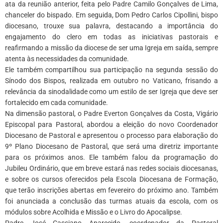
ata da reunião anterior, feita pelo Padre Camilo Gonçalves de Lima,
chanceler do bispado. Em seguida, Dom Pedro Carlos Cipollini, bispo
diocesano, trouxe sua palavra, destacando a importância do
engajamento do clero em todas as iniciativas pastorais e
reafirmando a missão da diocese de ser uma Igreja em saída, sempre
atenta às necessidades da comunidade.
Ele também compartilhou sua participação na segunda sessão do
Sínodo dos Bispos, realizada em outubro no Vaticano, frisando a
relevância da sinodalidade como um estilo de ser Igreja que deve ser
fortalecido em cada comunidade.
Na dimensão pastoral, o Padre Everton Gonçalves da Costa, Vigário
Episcopal para Pastoral, abordou a eleição do novo Coordenador
Diocesano de Pastoral e apresentou o processo para elaboração do
9º Plano Diocesano de Pastoral, que será uma diretriz importante
para os próximos anos. Ele também falou da programação do
Jubileu Ordinário, que em breve estará nas redes sociais diocesanas,
e sobre os cursos oferecidos pela Escola Diocesana de Formação,
que terão inscrições abertas em fevereiro do próximo ano. Também
foi anunciada a conclusão das turmas atuais da escola, com os
módulos sobre Acolhida e Missão e o Livro do Apocalipse.
Padre José Cassiano Aparecido, coordenador da Pastoral