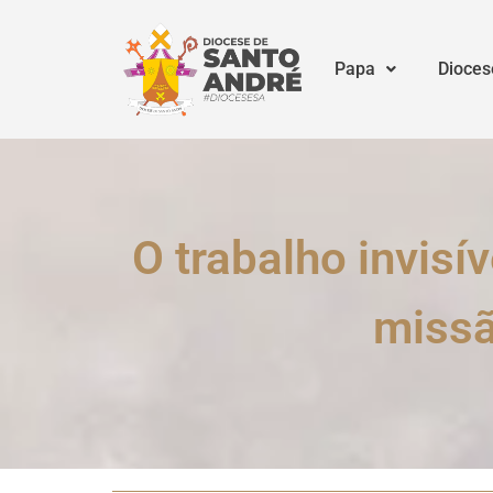
Papa
Dioces
O trabalho invisív
missã