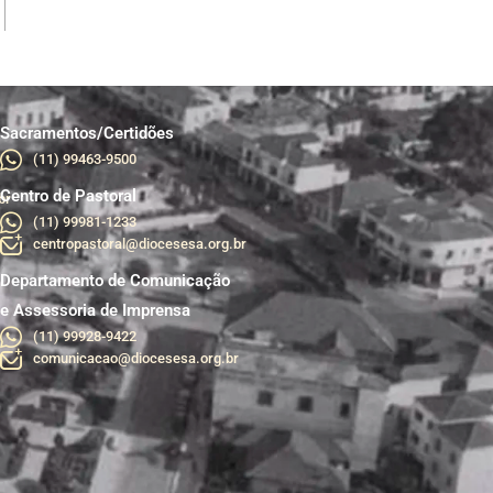
Sacramentos/Certidões
(11) 99463-9500
Centro de Pastoral
br
(11) 99981-1233
centropastoral@diocesesa.org.br
Departamento de Comunicação
e Assessoria de Imprensa
(11) 99928-9422
comunicacao@diocesesa.org.br