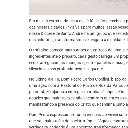
Em meio à correria do dia a dia, é fácil não perceber 
das nossas cidades. Invisíveis para muitos, essas pess
nossa Diocese de Santo André, há um grupo que se dedica
dos holofotes, transforma vidas e resgata a dignidade 
O trabalho começa muito antes da entrega de uma sim
ingredientes até o preparo, cada gesto carrega um pro
cedo, arregaçam as mangas e, entre panelas e risos,
silencioso, mas profundamente eloquente.
No último dia 18, Dom Pedro Carlos Cipollini, bispo da
uma ação com a Pastoral do Povo de Rua da Paróquia
pastoral, ele ajudou a entregar marmitas à população
aqueles que muitas vezes não encontram quem os escute
manifestando a presença do Cristo que caminha junto 
Dom Pedro expressou profunda emoção ao vivenciar o t
que vai muito além de saciar a fome. “Aqui encontramo
verdadeira caridade é um encontro transformador, ta