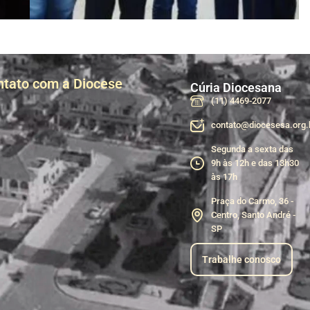
ntato com a Diocese
Cúria Diocesana
(11) 4469-2077
contato@diocesesa.org.
Segunda a sexta das
9h às 12h e das 13h30
às 17h
Praça do Carmo, 36 -
Centro, Santo André -
SP
Trabalhe conosco