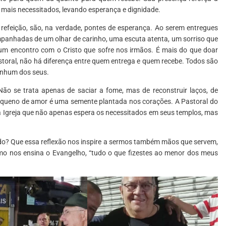
 mais necessitados, levando esperança e dignidade.
efeição, são, na verdade, pontes de esperança. Ao serem entregues
panhadas de um olhar de carinho, uma escuta atenta, um sorriso que
é um encontro com o Cristo que sofre nos irmãos. É mais do que doar
storal, não há diferença entre quem entrega e quem recebe. Todos são
enhum dos seus.
ão se trata apenas de saciar a fome, mas de reconstruir laços, de
equeno de amor é uma semente plantada nos corações. A Pastoral do
a Igreja que não apenas espera os necessitados em seus templos, mas
ado? Que essa reflexão nos inspire a sermos também mãos que servem,
mo nos ensina o Evangelho, “tudo o que fizestes ao menor dos meus