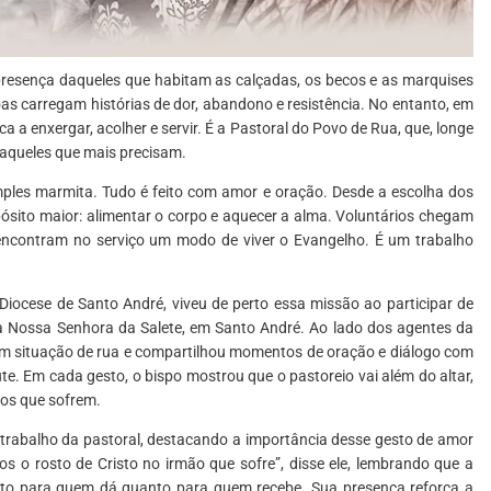
a presença daqueles que habitam as calçadas, os becos e as marquises
oas carregam histórias de dor, abandono e resistência. No entanto, em
 a enxergar, acolher e servir. É a Pastoral do Povo de Rua, que, longe
daqueles que mais precisam.
ples marmita. Tudo é feito com amor e oração. Desde a escolha dos
pósito maior: alimentar o corpo e aquecer a alma. Voluntários chegam
 encontram no serviço um modo de viver o Evangelho. É um trabalho
 Diocese de Santo André, viveu de perto essa missão ao participar de
 Nossa Senhora da Salete, em Santo André. Ao lado dos agentes da
 em situação de rua e compartilhou momentos de oração e diálogo com
. Em cada gesto, o bispo mostrou que o pastoreio vai além do altar,
aos que sofrem.
rabalho da pastoral, destacando a importância desse gesto de amor
s o rosto de Cristo no irmão que sofre”, disse ele, lembrando que a
nto para quem dá quanto para quem recebe. Sua presença reforça a