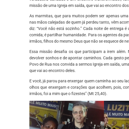
missão de uma Igreja em saída, que vai ao encontro dos
As marmitas, que para muitos podem ser apenas uma r
nas mãos calejadas de quem já perdeu tanto, vêm acom
diz: “Você não está sozinho.” Cada noite de entrega 
comida; é partilhar humanidade. Para os agentes da pa
irmãos, filhos do mesmo Deus que não se esquece de n
Essa missão desafia os que participam a irem além. N
devolver sonhos e de apontar caminhos. Cada gesto p
Povo de Rua nos convida a sermos Igreja em saída, um
que vai ao encontro deles.
E você, já parou para enxergar quem caminha ao seu l
olhos que enxergam e corações que acolhem, pois, co
irmãos, foi a mim que o fizestes” (Mt 25,40).