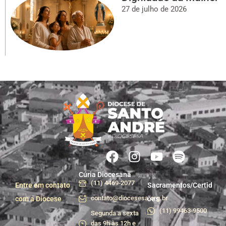
27 de julho de 2026
Cúria Diocesana
(11) 4469-2077
Entre em contato
Sacramentos/Certid
contato@diocesesa.org.br
com a Diocese
ões
(11) 99463-9500
Segunda a sexta
das 9h às 12h e