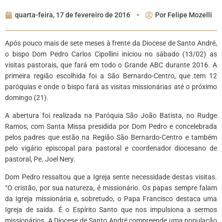
quarta-feira, 17 de fevereiro de 2016
Por
Felipe Mozelli
Após pouco mais de sete meses à frente da Diocese de Santo André,
o bispo Dom Pedro Carlos Cipollini iniciou no sábado (13/02) as
visitas pastorais, que fará em todo o Grande ABC durante 2016. A
primeira região escolhida foi a São Bernardo-Centro, que tem 12
paróquias e onde o bispo fará as visitas missionárias até o próximo
domingo (21).
A abertura foi realizada na Paróquia São João Batista, no Rudge
Ramos, com Santa Missa presidida por Dom Pedro e concelebrada
pelos padres que estão na Região São Bernardo-Centro e também
pelo vigário episcopal para pastoral e coordenador diocesano de
pastoral, Pe. Joel Nery.
Dom Pedro ressaltou que a Igreja sente necessidade destas visitas.
“O cristão, por sua natureza, é missionário. Os papas sempre falam
da Igreja missionária e, sobretudo, o Papa Francisco destaca uma
Igreja de saída. É o Espírito Santo que nos impulsiona a sermos
missionários. A Diocese de Santo André compreende uma população