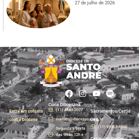
27 de julho de 2026
Cúria Diocesana
(11) 4469-2077
Entre em contato
Sacramentos/Certid
contato@diocesesa.org.br
com a Diocese
ões
(11) 99463-9500
Segunda a sexta
das 9h às 12h e
Centro de Pastoral