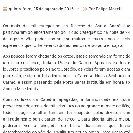
quinta-feira, 25 de agosto de 2016
Por
Felipe Mozelli
Os mais de mil catequistas da Diocese de Santo André que
participaram do encerramento do Tríduo Catequético na noite de 24
de agosto vão poder contar por muitos e muito anos a bela
experiência que foi ter vivenciado momentos de tão pura emoção.
Aos poucos foram chegando os catequistas e tomando em forma de
um enorme círculo, toda a Praça do Carmo. Após os cantos e
louvores presididos pelo Padre Jordélio, as velas foram acesas e em
procissão, cada um foi adentrando na Catedral Nossa Senhora do
Carmo, e assim passando pela Porta Santa instituída em honra ao
Ano da Misericórdia.
Com as luzes da Catedral apagadas, a luminosidade era toda
proveniente das mais de mil velas. Devido ao grande número de fiéis,
todo espaço do altar também foi ocupado pelos devotos que
animadamente participaram do Terço. E para alegria, ainda maior,
puderam ver a chegada do bispo diocesano, que havia
desembarcado do vôo de Brasília um pouco antes. Dom Pedro até