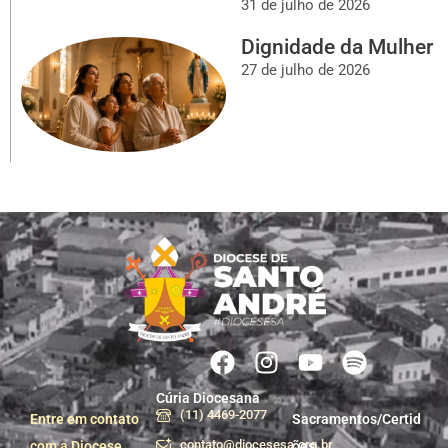
31 de julho de 2026
Dignidade da Mulher
27 de julho de 2026
Cúria Diocesana
(11) 4469-2077
Entre em contato
Sacramentos/Certid
contato@diocesesa.org.br
com a Diocese
ões