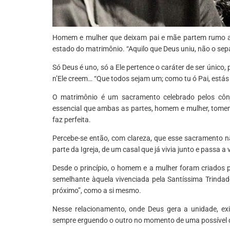
Homem e mulher que deixam pai e mãe partem rumo ao
estado do matrimônio. “Aquilo que Deus uniu, não o se
Só Deus é uno, só a Ele pertence o caráter de ser únic
n’Ele creem… “Que todos sejam um; como tu ó Pai, estás
O matrimônio é um sacramento celebrado pelos cônj
essencial que ambas as partes, homem e mulher, tomem 
faz perfeita.
Percebe-se então, com clareza, que esse sacramento
parte da Igreja, de um casal que já vivia junto e passa a
Desde o princípio, o homem e a mulher foram criados 
semelhante àquela vivenciada pela Santíssima Trindad
próximo”, como a si mesmo.
Nesse relacionamento, onde Deus gera a unidade, exi
sempre erguendo o outro no momento de uma possível