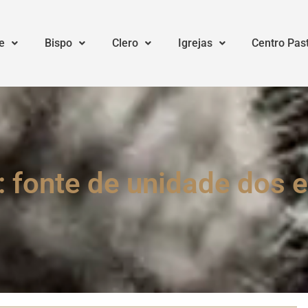
e
Bispo
Clero
Igrejas
Centro Pas
: fonte de unidade dos 