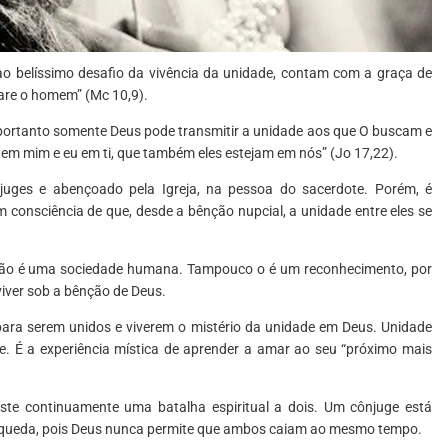
 belíssimo desafio da vivência da unidade, contam com a graça de
pare o homem” (Mc 10,9).
o, portanto somente Deus pode transmitir a unidade aos que O buscam e
 em mim e eu em ti, que também eles estejam em nós” (Jo 17,22).
uges e abençoado pela Igreja, na pessoa do sacerdote. Porém, é
consciência de que, desde a bênção nupcial, a unidade entre eles se
 não é uma sociedade humana. Tampouco o é um reconhecimento, por
 viver sob a bênção de Deus.
para serem unidos e viverem o mistério da unidade em Deus. Unidade
e. É a experiência mística de aprender a amar ao seu “próximo mais
ste continuamente uma batalha espiritual a dois. Um cônjuge está
 queda, pois Deus nunca permite que ambos caiam ao mesmo tempo.