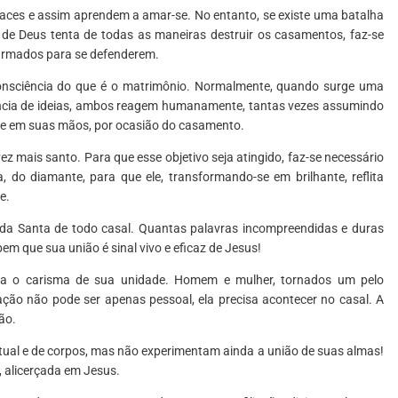
aces e assim aprendem a amar-se. No entanto, se existe uma batalha
o de Deus tenta de todas as maneiras destruir os casamentos, faz-se
armados para se defenderem.
consciência do que é o matrimônio. Normalmente, quando surge uma
ncia de ideias, ambos reagem humanamente, tantas vezes assumindo
õe em suas mãos, por ocasião do casamento.
z mais santo. Para que esse objetivo seja atingido, faz-se necessário
 do diamante, para que ele, transformando-se em brilhante, reflita
e.
spada Santa de todo casal. Quantas palavras incompreendidas e duras
m que sua união é sinal vivo e eficaz de Jesus!
ista o carisma de sua unidade. Homem e mulher, tornados um pelo
ção não pode ser apenas pessoal, ela precisa acontecer no casal. A
ão.
tual e de corpos, mas não experimentam ainda a união de suas almas!
 alicerçada em Jesus.