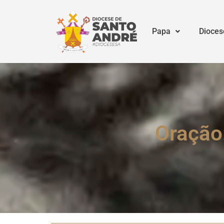
Papa
Dioces
Oração