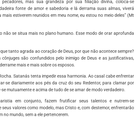
pecadores, mas sua grandeza por sua filiação divina, coloca-se
dadeira fonte de amor e sabedoria e lá derrama suas almas, viverá
 mais estiverem reunidos em meu nome, eu estou no meio deles” (Mt
io não se situa mais no plano humano. Esse modo de orar aprofunda
 e que tanto agrada ao coração de Deus, por que não acontece sempre?
cônjuges são confundidos pelo inimigo de Deus e as justificativas,
 derrame mais e mais sobre os esposos.
Rocha. Satanás tenta impedir essa harmonia. Ao casal cabe enfrentar
rar-se diariamente aos pés da cruz do seu Redentor, para clamar por
r-se mutuamente e acima de tudo de se amar de modo verdadeiro.
stia em conjunto, fazem frutificar seus talentos e nutrem-se
 seus valores como modelo, mas Cristo e, com destemor, enfrentarão
em no mundo, sem a ele pertencerem.