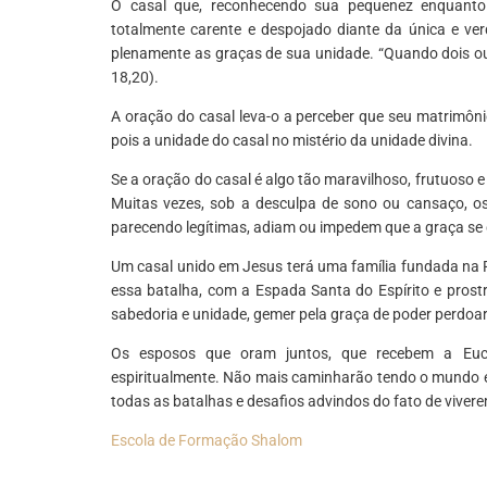
O casal que, reconhecendo sua pequenez enquanto 
totalmente carente e despojado diante da única e ver
plenamente as graças de sua unidade. “Quando dois ou
18,20).
A oração do casal leva-o a perceber que seu matrimôn
pois a unidade do casal no mistério da unidade divina.
Se a oração do casal é algo tão maravilhoso, frutuoso
Muitas vezes, sob a desculpa de sono ou cansaço, os 
parecendo legítimas, adiam ou impedem que a graça se
Um casal unido em Jesus terá uma família fundada na 
essa batalha, com a Espada Santa do Espírito e prost
sabedoria e unidade, gemer pela graça de poder perdoa
Os esposos que oram juntos, que recebem a Eucari
espiritualmente. Não mais caminharão tendo o mundo e
todas as batalhas e desafios advindos do fato de viver
Escola de Formação Shalom