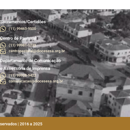
Sacramentos/Certidões
(11) 99463-9500
Centro de Pastoral
br
(11) 99981-1233
centropastoral@diocesesa.org.br
Departamento de Comunicação
e Assessoria de Imprensa
(11) 99928-9422
comunicacao@diocesesa.org.br
eservados | 2016 a 2025