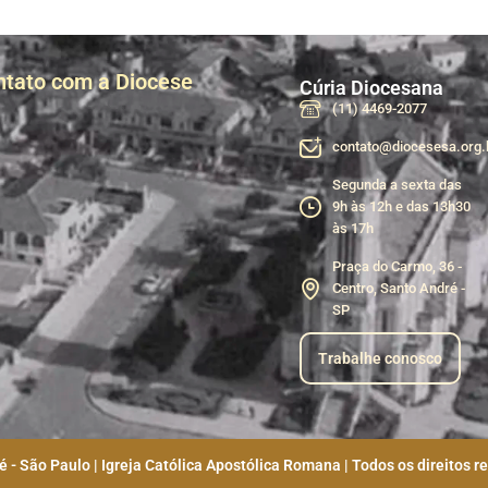
ntato com a Diocese
Cúria Diocesana
(11) 4469-2077
contato@diocesesa.org.
Segunda a sexta das
9h às 12h e das 13h30
às 17h
Praça do Carmo, 36 -
Centro, Santo André -
SP
Trabalhe conosco
 - São Paulo | Igreja Católica Apostólica Romana | Todos os direitos r