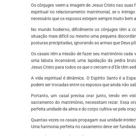
Os cônjuges veem a imagem de Jesus Cristo nas suas f
espiritual no relacionamento matrimonial, se o inimig
necessário que os esposos estejam sempre muito bem 
No mundo hodierno, dificilmente os cônjuges têm a 
situação mais difícil ou mesmo uma pequena discordâ
posturas precipitadas, ignorando as armas que Deus p
Os casais têm a missão de fazer seu matrimônio cada ve
uma labuta incansável, uma lapidação da pedra bruta,
Jesus Cristo para todos os que o cercam e d’Ele têm sed
A vida espiritual é dinâmica. O Espírito Santo é a E
podem ser trocadas entre os esposos que ainda não sabe
Portanto, um casal precisa orar junto, tendo em v
sacramento do matrimônio, necessitam rezar. Essa ora
perfeita unidade da alma e do corpo cultiva-se pela oraç
Quantas vezes os casais propagam sua unidade intelec
Uma harmonia perfeita no casamento deve ser fundada,