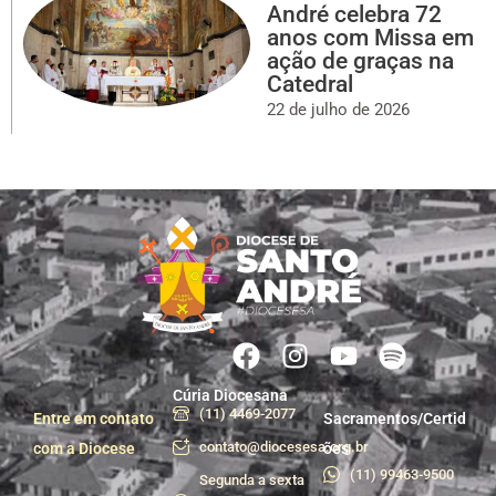
André celebra 72
anos com Missa em
ação de graças na
Catedral
22 de julho de 2026
Cúria Diocesana
(11) 4469-2077
Entre em contato
Sacramentos/Certid
contato@diocesesa.org.br
com a Diocese
ões
(11) 99463-9500
Segunda a sexta