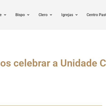
e
Bispo
Clero
Igrejas
Centro Pas
s celebrar a Unidade C