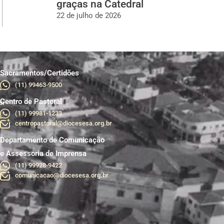
graças na Catedral
22 de julho de 2026
Sacramentos/Certidões
(11) 99463-9500
Centro de Pastoral
br
(11) 99981-1233
centropastoral@diocesesa.org.br
Departamento de Comunicação
e Assessoria de Imprensa
(11) 99928-9422
comunicacao@diocesesa.org.br