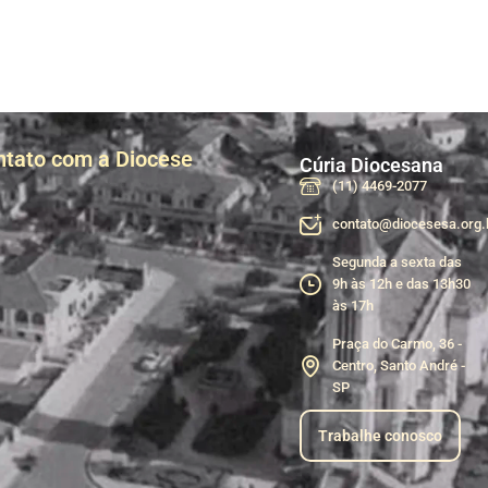
ntato com a Diocese
Cúria Diocesana
(11) 4469-2077
contato@diocesesa.org.
Segunda a sexta das
9h às 12h e das 13h30
às 17h
Praça do Carmo, 36 -
Centro, Santo André -
SP
Trabalhe conosco