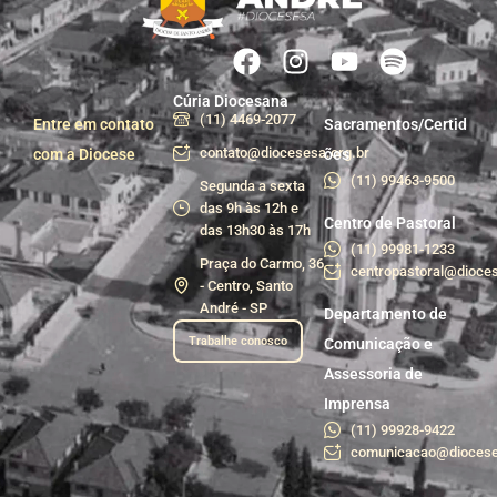
Cúria Diocesana
(11) 4469-2077
Entre em contato
Sacramentos/Certid
contato@diocesesa.org.br
com a Diocese
ões
(11) 99463-9500
Segunda a sexta
das 9h às 12h e
Centro de Pastoral
das 13h30 às 17h
(11) 99981-1233
Praça do Carmo, 36
centropastoral@dioces
- Centro, Santo
André - SP
Departamento de
Trabalhe conosco
Comunicação e
Assessoria de
Imprensa
(11) 99928-9422
comunicacao@diocese