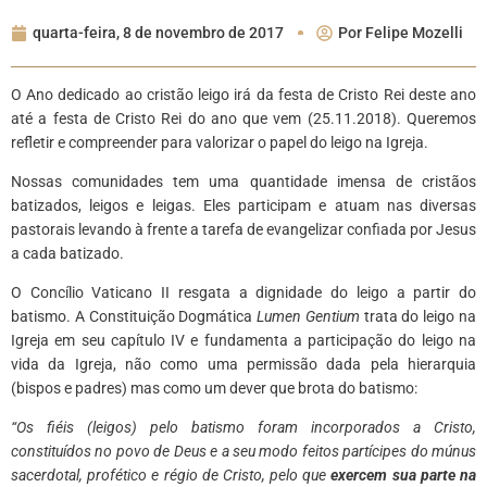
quarta-feira, 8 de novembro de 2017
Por
Felipe Mozelli
O Ano dedicado ao cristão leigo irá da festa de Cristo Rei deste ano
até a festa de Cristo Rei do ano que vem (25.11.2018). Queremos
refletir e compreender para valorizar o papel do leigo na Igreja.
Nossas comunidades tem uma quantidade imensa de cristãos
batizados, leigos e leigas. Eles participam e atuam nas diversas
pastorais levando à frente a tarefa de evangelizar confiada por Jesus
a cada batizado.
O Concílio Vaticano II resgata a dignidade do leigo a partir do
batismo. A Constituição Dogmática
Lumen Gentium
trata do leigo na
Igreja em seu capítulo IV e fundamenta a participação do leigo na
vida da Igreja, não como uma permissão dada pela hierarquia
(bispos e padres) mas como um dever que brota do batismo:
“Os fiéis (leigos) pelo batismo foram incorporados a Cristo,
constituídos no povo de Deus e a seu modo feitos partícipes do múnus
sacerdotal, profético e régio de Cristo, pelo que
exercem sua parte na