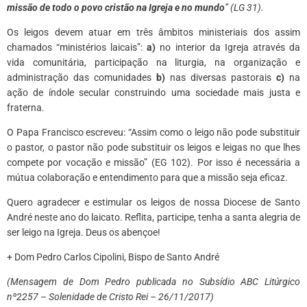
missão de todo o povo cristão na Igreja e no mundo
” (LG 31).
Os leigos devem atuar em três âmbitos ministeriais dos assim
chamados “ministérios laicais”:
a)
no interior da Igreja através da
vida comunitária, participação na liturgia, na organização e
administração das comunidades
b)
nas diversas pastorais
c)
na
ação de índole secular construindo uma sociedade mais justa e
fraterna.
O Papa Francisco escreveu: “Assim como o leigo não pode substituir
o pastor, o pastor não pode substituir os leigos e leigas no que lhes
compete por vocação e missão” (EG 102). Por isso é necessária a
mútua colaboração e entendimento para que a missão seja eficaz.
Quero agradecer e estimular os leigos de nossa Diocese de Santo
André neste ano do laicato. Reflita, participe, tenha a santa alegria de
ser leigo na Igreja. Deus os abençoe!
+ Dom Pedro Carlos Cipolini, Bispo de Santo André
(Mensagem de Dom Pedro publicada no Subsídio ABC Litúrgico
nº2257 – Solenidade de Cristo Rei – 26/11/2017)