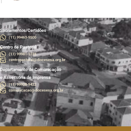
Sacramentos/Certidões
(11) 99463-9500
Centro de Pastoral
br
(11) 99981-1233
centropastoral@diocesesa.org.br
Departamento de Comunicação
e Assessoria de Imprensa
(11) 99928-9422
comunicacao@diocesesa.org.br