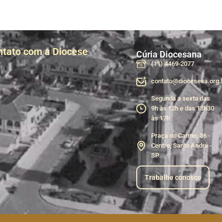
ntato com a Diocese
Cúria Diocesana
(11) 4469-2077
contato@diocesesa.org.
Segunda a sexta das
9h às 12h e das 13h30
às 17h
Praça do Carmo, 36 -
Centro, Santo André -
SP
Trabalhe conosco