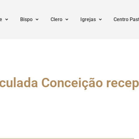
e
Bispo
Clero
Igrejas
Centro Pas
ulada Conceição rece