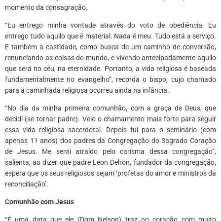
momento da consagração.
“Eu entrego minha vontade através do voto de obediência. Eu
entrego tudo aquilo que é material. Nada é meu. Tudo está a serviço.
E também a castidade, como busca de um caminho de conversão,
renunciando as coisas do mundo, e vivendo antecipadamente aquilo
que será no céu, na eternidade. Portanto, a vida religiosa é baseada
fundamentalmente no evangelho”, recorda o bispo, cujo chamado
para a caminhada religiosa ocorreu ainda na infância.
“No dia da minha primeira comunhão, com a graça de Deus, que
decidi (se tornar padre). Veio o chamamento mais forte para seguir
essa vida religiosa sacerdotal. Depois fui para o seminário (com
apenas 11 anos) dos padres da Congregação do Sagrado Coração
de Jesus. Me senti atraído pelo carisma dessa congregação”,
salienta, ao dizer que padre Leon Dehon, fundador da congregação,
espera que os seus religiosos sejam ‘profetas do amor e ministros da
reconciliação’.
Comunhão com Jesus
“É uma data que ele (Dom Nelson) traz no coração com muito