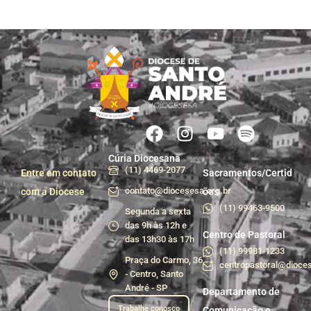
Cúria Diocesana
(11) 4469-2077
Entre em contato
Sacramentos/Certid
contato@diocesesa.org.br
com a Diocese
ões
(11) 99463-9500
Segunda a sexta
das 9h às 12h e
Centro de Pastoral
das 13h30 às 17h
(11) 99981-1233
Praça do Carmo, 36
centropastoral@dioces
- Centro, Santo
André - SP
Departamento de
Trabalhe conosco
Comunicação e