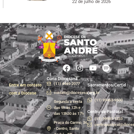
22 de julho de 2026
Cúria Diocesana
(11) 4469-2077
Entre em contato
Sacramentos/Certid
contato@diocesesa.org.br
com a Diocese
ões
(11) 99463-9500
Segunda a sexta
das 9h às 12h e
Centro de Pastoral
das 13h30 às 17h
(11) 99981-1233
Praça do Carmo, 36
centropastoral@dioces
- Centro, Santo