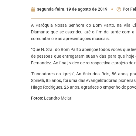
segunda-feira, 19 de agosto de 2019
Por
Fe
A Paróquia Nossa Senhora do Bom Parto, na Vila Cla
Diamante que se estendeu até o fim da tarde com a m
comunitário e as apresentações musicais.
“Que N. Sra. do Bom Parto abençoe todos vocês que leva
de pessoas que entregaram suas vidas para que hoje
Fernandez. Ao final, vídeo de retrospectiva e projeto de
‘Fundadores da igreja’, Antônio dos Reis, 86 anos, pr
Spinelli, 85 anos, foi uma das evangelizadoras pioneir
Hiago Rodrigues, 26 anos, agradece o empenho do povo
Fotos:
Leandro Melati