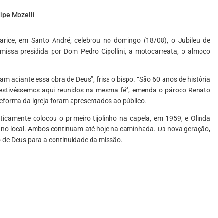
lipe Mozelli
rice, em Santo André, celebrou no domingo (18/08), o Jubileu de
issa presidida por Dom Pedro Cipollini, a motocarreata, o almoço
m adiante essa obra de Deus”, frisa o bispo. “São 60 anos de história
 estivéssemos aqui reunidos na mesma fé”, emenda o pároco Renato
 reforma da igreja foram apresentados ao público.
aticamente colocou o primeiro tijolinho na capela, em 1959, e Olinda
as no local. Ambos continuam até hoje na caminhada. Da nova geração,
 de Deus para a continuidade da missão.