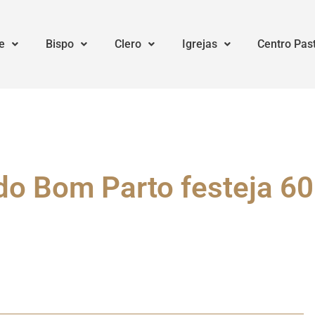
e
Bispo
Clero
Igrejas
Centro Pas
o Bom Parto festeja 60 