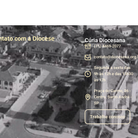
ntato com a Diocese
Cúria Diocesana
(11) 4469-2077
contato@diocesesa.org.
Segunda a sexta das
9h às 12h e das 13h30
às 17h
Praça do Carmo, 36 -
Centro, Santo André -
SP
Trabalhe conosco