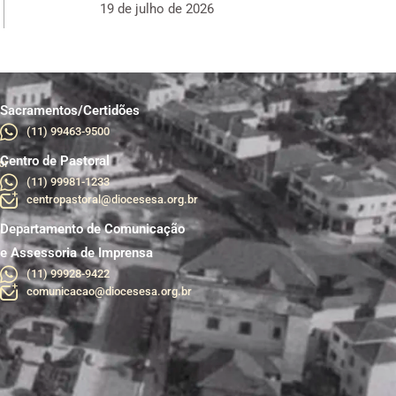
19 de julho de 2026
Sacramentos/Certidões
(11) 99463-9500
Centro de Pastoral
br
(11) 99981-1233
centropastoral@diocesesa.org.br
Departamento de Comunicação
e Assessoria de Imprensa
(11) 99928-9422
comunicacao@diocesesa.org.br