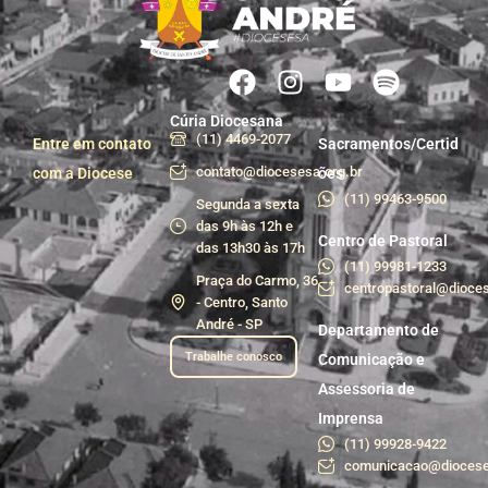
Cúria Diocesana
(11) 4469-2077
Entre em contato
Sacramentos/Certid
contato@diocesesa.org.br
com a Diocese
ões
(11) 99463-9500
Segunda a sexta
das 9h às 12h e
Centro de Pastoral
das 13h30 às 17h
(11) 99981-1233
Praça do Carmo, 36
centropastoral@dioces
- Centro, Santo
André - SP
Departamento de
Trabalhe conosco
Comunicação e
Assessoria de
Imprensa
(11) 99928-9422
comunicacao@diocese