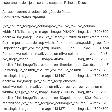
esperança e desejo de servir a causa do Reino de Deus.
Abraço fraterno a todos e bênçãos de Deus.
Dom Pedro Carlos Cipollini
[/vc_column_text][/vc_column][/vc_row][vc_row][vc_column
width=”1/3″][vc_single_image image=”48429″ img_size=”300×300″
onclick=”link_image” css=”.vc_custom_1579091968025{margin-top:
0px !important;border-top-width: 0px !important;padding-top: 0px
!important;}”][vc_column_text]Túmulo de São Oscar
Romero[/vc_column_text][/vc_column][vc_column width=”1/3″]
[vc_single_image image=”48436″ img_size=”300×300″
onclick=”link_image”][vc_column_text]Interior da Catedral de El
Salvador[/vc_column_text][/vc_column][vc_column width=”1/3″]
[vc_single_image image=”48440″ img_size=”300×300″
onclick=”link_image”][vc_column_text]Comércio
local[/vc_column_text][/vc_column][/vc_row][vc_row][vc_column
width=”1/3″][vc_single_image image=”48435″ img_size=”300×300″
onclick=”link_image”][vc_column_text]Capela onde São Oscar foi
martirizado[/vc_column_text][/vc_column][vc_column width=”1/3″]
[vc_single_image image=”48437″ img_size=”300×300″