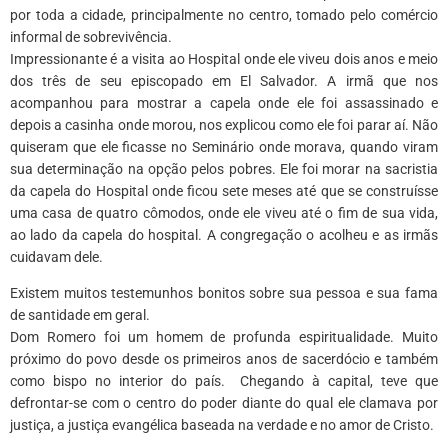
por toda a cidade, principalmente no centro, tomado pelo comércio
informal de sobrevivência.
Impressionante é a visita ao Hospital onde ele viveu dois anos e meio
dos três de seu episcopado em El Salvador. A irmã que nos
acompanhou para mostrar a capela onde ele foi assassinado e
depois a casinha onde morou, nos explicou como ele foi parar aí. Não
quiseram que ele ficasse no Seminário onde morava, quando viram
sua determinação na opção pelos pobres. Ele foi morar na sacristia
da capela do Hospital onde ficou sete meses até que se construísse
uma casa de quatro cômodos, onde ele viveu até o fim de sua vida,
ao lado da capela do hospital. A congregação o acolheu e as irmãs
cuidavam dele.
Existem muitos testemunhos bonitos sobre sua pessoa e sua fama
de santidade em geral.
Dom Romero foi um homem de profunda espiritualidade. Muito
próximo do povo desde os primeiros anos de sacerdócio e também
como bispo no interior do país. Chegando à capital, teve que
defrontar-se com o centro do poder diante do qual ele clamava por
justiça, a justiça evangélica baseada na verdade e no amor de Cristo.