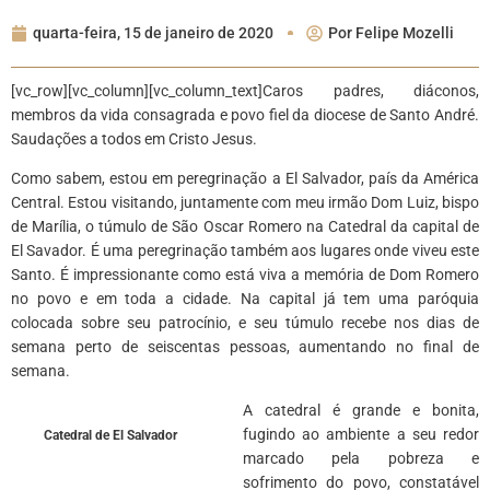
quarta-feira, 15 de janeiro de 2020
Por
Felipe Mozelli
[vc_row][vc_column][vc_column_text]
Caros padres, diáconos,
membros da vida consagrada e povo fiel da diocese de Santo André.
Saudações a todos em Cristo Jesus.
Como sabem, estou em peregrinação a El Salvador, país da América
Central. Estou visitando, juntamente com meu irmão Dom Luiz, bispo
de Marília, o túmulo de São Oscar Romero na Catedral da capital de
El Savador. É uma peregrinação também aos lugares onde viveu este
Santo. É impressionante como está viva a memória de Dom Romero
no povo e em toda a cidade. Na capital já tem uma paróquia
colocada sobre seu patrocínio, e seu túmulo recebe nos dias de
semana perto de seiscentas pessoas, aumentando no final de
semana.
A catedral é grande e bonita,
fugindo ao ambiente a seu redor
Catedral de El Salvador
marcado pela pobreza e
sofrimento do povo, constatável