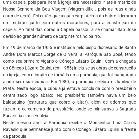
uma capela, pois para irem à igreja era necessário ir até a matriz de
Nossa Senhora da Boa Viagem (viagem difícil, pois as ruas ainda
eram de terra). Foi então que alguns carpinteiros do bairro lideraram
um mutirão, junto com outros moradores, para a construção da
capela. Ao final das obras a Capela passou a se chamar São José
devido ao grande número de carpinteiros no bairro.
Em 19 de março de 1955 é instituída pelo bispo diocesano de Santo
André, Dom Marcos Jorge de Oliveira, a Paróquia São José, tendo
como seu primeiro vigário o Cônego Lázaro Equini. Com a chegada
do Cônego Lázaro Equini, (em 1955) inicia-se as obras de construção
da igreja, com o intuito de torná-la uma paróquia, que foi inaugurada
ainda sem sua cúpula. Em 1980, a paróquia celebra o Jubileu de
Prata. Nesta época, a cúpula já estava concluída com o presbitério
centralizado logo abaixo. No presbitério também havia um belo
baldaquino (estrutura que cobre o altar), além de adornos que
faziam o cercamento do presbitério, onde se ministrava a Sagrada
Eucaristia a assembleia.
Neste mesmo ano, a Paróquia recebe o Monsenhor Luiz Carlos
Ravasio que permanece junto com o Cônego Lázaro Equini a frente
da paróquia.