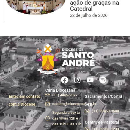
ação de graças na
Catedral
22 de julho de 2026
Cúria Diocesana
(11) 4469-2077
Entre em contato
Sacramentos/Certid
contato@diocesesa.org.br
com a Diocese
ões
(11) 99463-9500
Segunda a sexta
das 9h às 12h e
Centro de Pastoral
das 13h30 às 17h
(11) 99981-1233