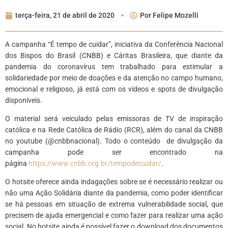
terça-feira, 21 de abril de 2020
Por
Felipe Mozelli
A campanha “É tempo de cuidar”, iniciativa da Conferência Nacional
dos Bispos do Brasil (CNBB) e Cáritas Brasileira, que diante da
pandemia do coronavírus tem trabalhado para estimular a
solidariedade por meio de doações e da atenção no campo humano,
emocional e religioso, já está com os vídeos e spots de divulgação
disponíveis.
O material será veiculado pelas emissoras de TV de inspiração
católica e na Rede Católica de Rádio (RCR), além do canal da CNBB
no youtube (@cnbbnacional). Todo o conteúdo de divulgação da
campanha pode ser encontrado na
página
https://www.cnbb.org.br/tempodecuidar/
.
O hotsite oferece ainda indagações sobre se é necessário realizar ou
não uma Ação Solidária diante da pandemia, como poder identificar
se há pessoas em situação de extrema vulnerabilidade social, que
precisem de ajuda emergencial e como fazer para realizar uma ação
social. No hotsite ainda é possível fazer o download dos documentos