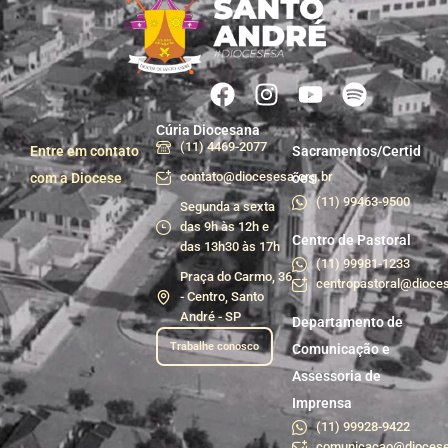
Cúria Diocesana
(11) 4469-2077
Entre em contato
Sacramentos/Certid
contato@diocesesa.org.br
com a Diocese
ões
(11) 99463-9500
Segunda a sexta
das 9h às 12h e
Centro de Pastoral
das 13h30 às 17h
(11) 99981-1233
Praça do Carmo, 36
centropastoral@dioces
- Centro, Santo
André - SP
Departamento de
Trabalhe conosco
Comunicação e
Assessoria de
Imprensa
(11) 99928-9422
comunicacao@diocese