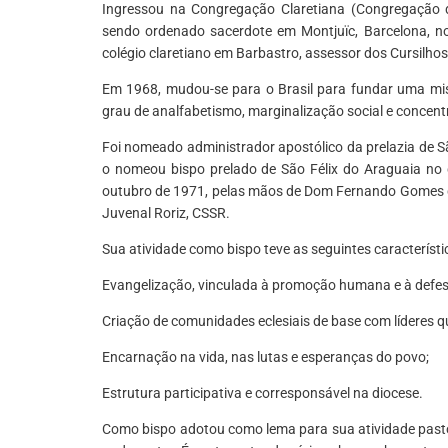
Ingressou na Congregação Claretiana (Congregação 
sendo ordenado sacerdote em Montjuïc, Barcelona, no
colégio claretiano em Barbastro, assessor dos Cursilhos 
Em 1968, mudou-se para o Brasil para fundar uma mi
grau de analfabetismo, marginalização social e concent
Foi nomeado administrador apostólico da prelazia de Sã
o nomeou bispo prelado de São Félix do Araguaia no 
outubro de 1971, pelas mãos de Dom Fernando Gomes d
Juvenal Roriz, CSSR.
Sua atividade como bispo teve as seguintes característi
Evangelização, vinculada à promoção humana e à defes
Criação de comunidades eclesiais de base com líderes q
Encarnação na vida, nas lutas e esperanças do povo;
Estrutura participativa e corresponsável na diocese.
Como bispo adotou como lema para sua atividade pastora