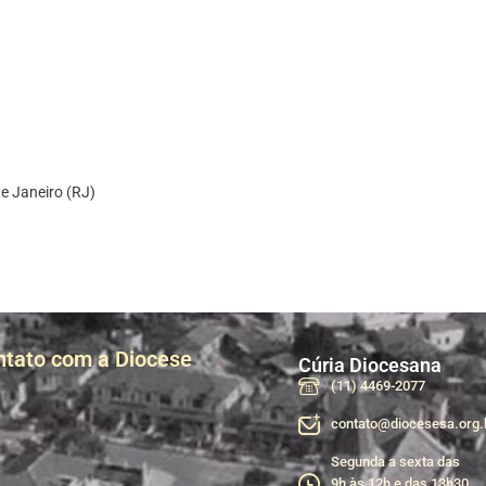
de Janeiro (RJ)
ntato com a Diocese
Cúria Diocesana
(11) 4469-2077
contato@diocesesa.org.
Segunda a sexta das
9h às 12h e das 13h30