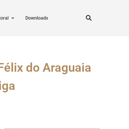
toral
Downloads
Félix do Araguaia
iga