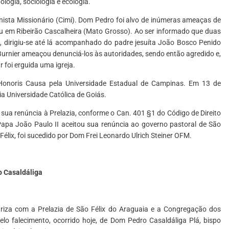
logia, sociologia e ecologia.
nista Missionário (Cimi). Dom Pedro foi alvo de inúmeras ameaças de
eu em Ribeirão Cascalheira (Mato Grosso). Ao ser informado que duas
, dirigiu-se até lá acompanhado do padre jesuíta João Bosco Penido
 Burnier ameaçou denunciá-los às autoridades, sendo então agredido e,
 foi erguida uma igreja.
 Honoris Causa pela Universidade Estadual de Campinas. Em 13 de
ia Universidade Católica de Goiás.
sua renúncia à Prelazia, conforme o Can. 401 §1 do Código de Direito
Papa João Paulo II aceitou sua renúncia ao governo pastoral de São
Félix, foi sucedido por Dom Frei Leonardo Ulrich Steiner OFM.
o Casaldáliga
ariza com a Prelazia de São Félix do Araguaia e a Congregação dos
lo falecimento, ocorrido hoje, de Dom Pedro Casaldáliga Plá, bispo