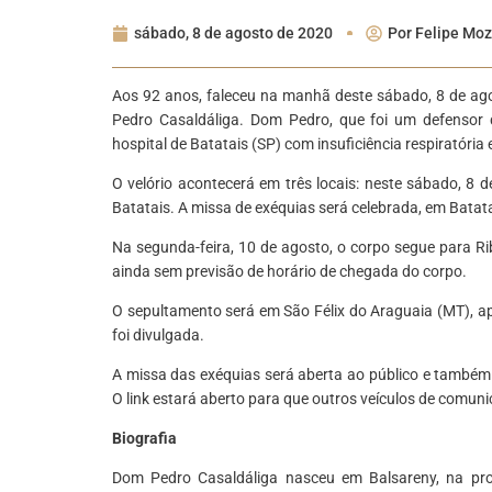
sábado, 8 de agosto de 2020
Por
Felipe Moz
Aos 92 anos, faleceu na manhã deste sábado, 8 de ago
Pedro Casaldáliga. Dom Pedro, que foi um defensor
hospital de Batatais (SP) com insuficiência respiratóri
O velório acontecerá em três locais: neste sábado, 8 d
Batatais. A missa de exéquias será celebrada, em Batat
Na segunda-feira, 10 de agosto, o corpo segue para Ri
ainda sem previsão de horário de chegada do corpo.
O sepultamento será em São Félix do Araguaia (MT), ap
foi divulgada.
A missa das exéquias será aberta ao público e também 
O link estará aberto para que outros veículos de comun
Biografia
Dom Pedro Casaldáliga nasceu em Balsareny, na prov