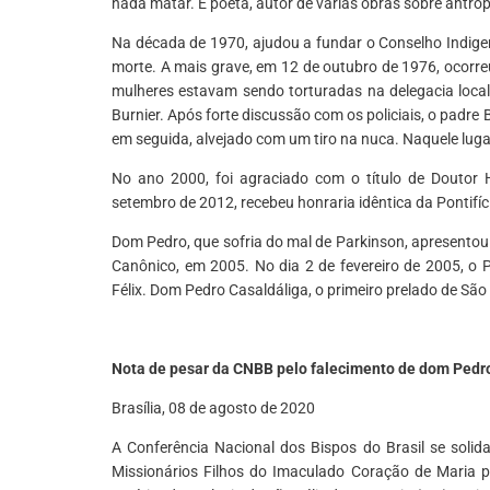
nada matar. É poeta, autor de várias obras sobre antropo
Na década de 1970, ajudou a fundar o Conselho Indige
morte. A mais grave, em 12 de outubro de 1976, ocorr
mulheres estavam sendo torturadas na delegacia local
Burnier. Após forte discussão com os policiais, o padre
em seguida, alvejado com um tiro na nuca. Naquele lugar
No ano 2000, foi agraciado com o título de Doutor
setembro de 2012, recebeu honraria idêntica da Pontifíc
Dom Pedro, que sofria do mal de Parkinson, apresentou 
Canônico, em 2005. No dia 2 de fevereiro de 2005, o 
Félix. Dom Pedro Casaldáliga, o primeiro prelado de São 
Nota de pesar da CNBB pelo falecimento de dom Pedr
Brasília, 08 de agosto de 2020
A Conferência Nacional dos Bispos do Brasil se solid
Missionários Filhos do Imaculado Coração de Maria pe