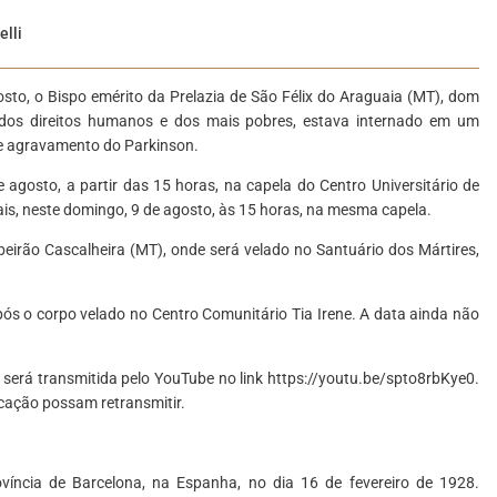
elli
sto, o Bispo emérito da Prelazia de São Félix do Araguaia (MT), dom
 dos direitos humanos e dos mais pobres, estava internado em um
a e agravamento do Parkinson.
e agosto, a partir das 15 horas, na capela do Centro Universitário de
ais, neste domingo, 9 de agosto, às 15 horas, na mesma capela.
beirão Cascalheira (MT), onde será velado no Santuário dos Mártires,
ós o corpo velado no Centro Comunitário Tia Irene. A data ainda não
será transmitida pelo YouTube no link https://youtu.be/spto8rbKye0.
icação possam retransmitir.
íncia de Barcelona, na Espanha, no dia 16 de fevereiro de 1928.