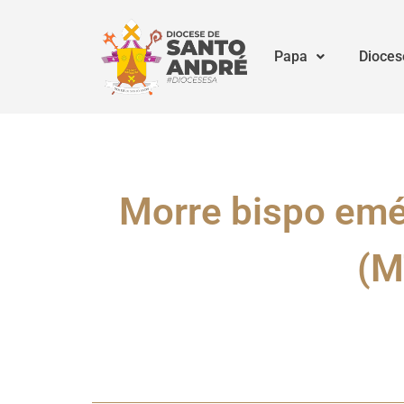
Papa
Dioces
Morre bispo emér
(M