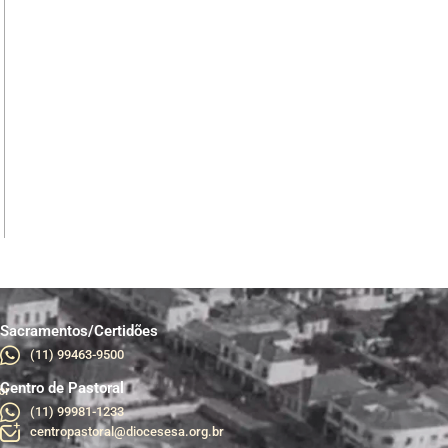
Sacramentos/Certidões
(11) 99463-9500
Centro de Pastoral
br
(11) 99981-1233
centropastoral@diocesesa.org.br