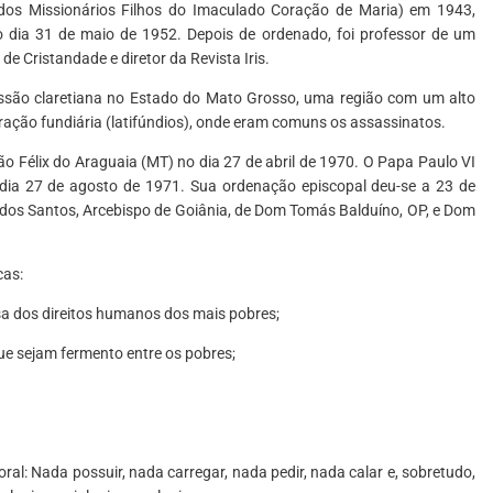
dos Missionários Filhos do Imaculado Coração de Maria) em 1943,
 dia 31 de maio de 1952. Depois de ordenado, foi professor de um
de Cristandade e diretor da Revista Iris.
ssão claretiana no Estado do Mato Grosso, uma região com um alto
ração fundiária (latifúndios), onde eram comuns os assassinatos.
o Félix do Araguaia (MT) no dia 27 de abril de 1970. O Papa Paulo VI
dia 27 de agosto de 1971. Sua ordenação episcopal deu-se a 23 de
os Santos, Arcebispo de Goiânia, de Dom Tomás Balduíno, OP, e Dom
cas:
a dos direitos humanos dos mais pobres;
ue sejam fermento entre os pobres;
l: Nada possuir, nada carregar, nada pedir, nada calar e, sobretudo,