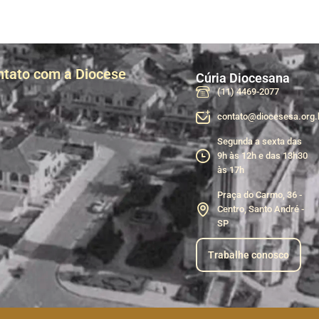
ntato com a Diocese
Cúria Diocesana
(11) 4469-2077
contato@diocesesa.org.
Segunda a sexta das
9h às 12h e das 13h30
às 17h
Praça do Carmo, 36 -
Centro, Santo André -
SP
Trabalhe conosco