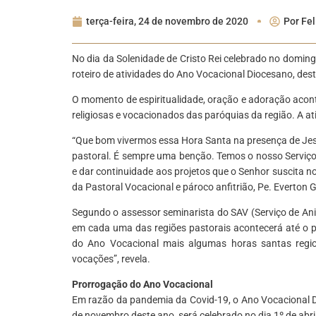
terça-feira, 24 de novembro de 2020
Por
Fel
No dia da Solenidade de Cristo Rei celebrado no domin
roteiro de atividades do Ano Vocacional Diocesano, des
O momento de espiritualidade, oração e adoração aconte
religiosas e vocacionados das paróquias da região. A at
“Que bom vivermos essa Hora Santa na presença de Je
pastoral. É sempre uma benção. Temos o nosso Serviç
e dar continuidade aos projetos que o Senhor suscita 
da Pastoral Vocacional e pároco anfitrião, Pe. Everton
Segundo o assessor seminarista do SAV (Serviço de An
em cada uma das regiões pastorais acontecerá até o pr
do Ano Vocacional mais algumas horas santas regio
vocações”, revela.
Prorrogação do Ano Vocacional
Em razão da pandemia da Covid-19, o Ano Vocacional D
de novembro deste ano, será celebrado no dia 1º de abri