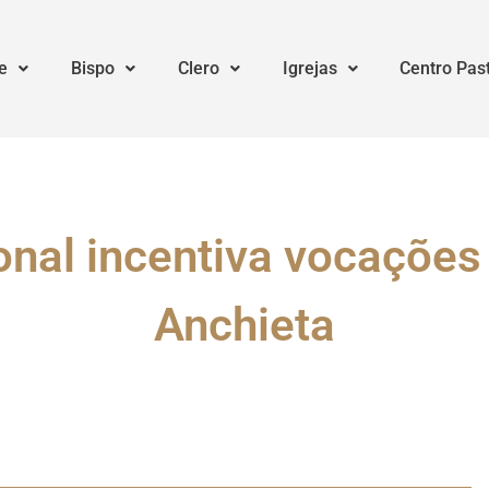
e
Bispo
Clero
Igrejas
Centro Pas
onal incentiva vocações
Anchieta