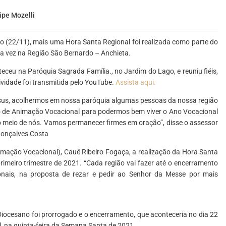
ipe Mozelli
go (22/11), mais uma Hora Santa Regional foi realizada como parte do
ta vez na Região São Bernardo – Anchieta.
ceu na Paróquia Sagrada Família., no Jardim do Lago, e reuniu fiéis,
ividade foi transmitida pelo YouTube.
Assista aqui.
sus, acolhermos em nossa paróquia algumas pessoas da nossa região
o de Animação Vocacional para podermos bem viver o Ano Vocacional
no meio de nós. Vamos permanecer firmes em oração”, disse o assessor
 Gonçalves Costa
imação Vocacional), Cauê Ribeiro Fogaça, a realização da Hora Santa
imeiro trimestre de 2021. “Cada região vai fazer até o encerramento
nais, na proposta de rezar e pedir ao Senhor da Messe por mais
iocesano foi prorrogado e o encerramento, que aconteceria no dia 22
l, na quinta-feira da Semana Santa de 2021.