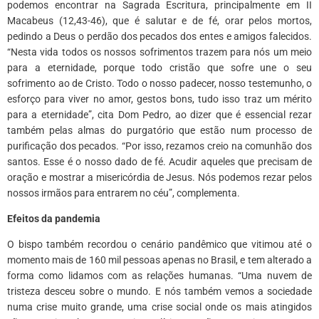
podemos encontrar na Sagrada Escritura, principalmente em II
Macabeus (12,43-46), que é salutar e de fé, orar pelos mortos,
pedindo a Deus o perdão dos pecados dos entes e amigos falecidos.
“Nesta vida todos os nossos sofrimentos trazem para nós um meio
para a eternidade, porque todo cristão que sofre une o seu
sofrimento ao de Cristo. Todo o nosso padecer, nosso testemunho, o
esforço para viver no amor, gestos bons, tudo isso traz um mérito
para a eternidade”, cita Dom Pedro, ao dizer que é essencial rezar
também pelas almas do purgatório que estão num processo de
purificação dos pecados. “Por isso, rezamos creio na comunhão dos
santos. Esse é o nosso dado de fé. Acudir aqueles que precisam de
oração e mostrar a misericórdia de Jesus. Nós podemos rezar pelos
nossos irmãos para entrarem no céu”, complementa.
Efeitos da pandemia
O bispo também recordou o cenário pandêmico que vitimou até o
momento mais de 160 mil pessoas apenas no Brasil, e tem alterado a
forma como lidamos com as relações humanas. “Uma nuvem de
tristeza desceu sobre o mundo. E nós também vemos a sociedade
numa crise muito grande, uma crise social onde os mais atingidos