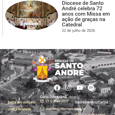
Diocese de Santo
André celebra 72
anos com Missa em
ação de graças na
Catedral
22 de julho de 2026
Cúria Diocesana
(11) 4469-2077
Entre em contato
Sacramentos/Certid
contato@diocesesa.org.br
com a Diocese
ões