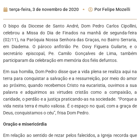
terça-feira, 3 de novembro de 2020
Por
Felipe Mozelli
O bispo da Diocese de Santo André, Dom Pedro Carlos Cipollini,
celebrou a Missa do Dia de Finados na manhã de segunda-feira
(02/11), na Paróquia Nossa Senhora das Graças, no Bairro Serraria,
em Diadema. O pároco anfitrião Pe. Osvy Figuera Guilarte, e o
secretário episcopal, Pe. Camilo Gonçalves de Lima, também
participaram da celebração em memória dos fiéis defuntos.
Em sua homilia, Dom Pedro disse que a vida plena se realiza aqui na
terra para conquistar a salvação e a ressurreição, por meio do amor
ao próximo, quando recebemos Cristo na eucaristia, ouvimos a sua
palavra e adquirimos as virtudes cristãs como a compaixão, a
caridade, o perdão e a justiça praticando-as na sociedade. “Porque a
vida nesta terra é muito valiosa. É o espaço no qual, com a graça de
Deus, conquistamos o céu”, frisa Dom Pedro.
Oração e misericórdia
Em relação ao sentido de rezar pelos falecidos, a Igreja recorda que