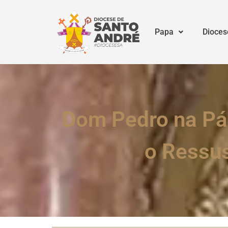
Papa
Dioces
Dom Pedro na Pás
o Ressus