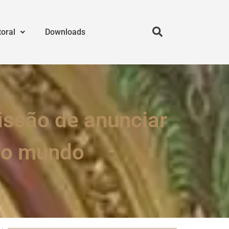
toral
Downloads
issão de anunciar
 ao mundo