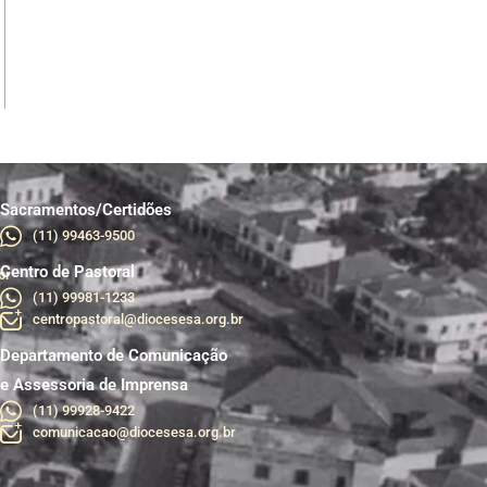
Sacramentos/Certidões
(11) 99463-9500
Centro de Pastoral
br
(11) 99981-1233
centropastoral@diocesesa.org.br
Departamento de Comunicação
e Assessoria de Imprensa
(11) 99928-9422
comunicacao@diocesesa.org.br