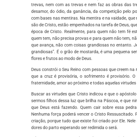
trevas, nem com as trevas e nem faz as obras das t
desamor, do ódio, da ganância, da competição pelo p
com bases nas mentiras. Na mentira e na vaidade, que 
são de Cristo, estão empenhados na tarefa de Deus, que 
época de Cristo. Realmente, para quem não tem fé es
quem tem, não precisa provas e para quem não tem, nã
que avança, não com coisas grandiosas no entanto. J
grandiosas”. É o grão de mostarda, é uma pequena sem
flores e frutos ao modo de Deus.
Deus constrói o Seu Reino com pessoas que creem na r
que a cruz é provisória, o sofrimento é provisório. O
fraternidade, amor ao próximo e todas aquelas virtudes 
Buscar as virtudes que Cristo indicou e que o apósto
sermos filhos dessa luz que brilha na Páscoa, e que 
que Deus está fazendo. Quem cair sobre essa pedra
Nenhuma força poderá vencer o Cristo Ressuscitado. F
criação, porque tudo que existe foi criado por Ele. Nel
dores do parto esperando ser redimida o será.