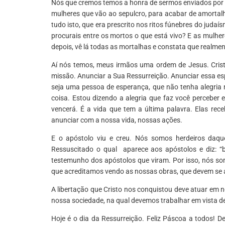
Nós que cremos temos a honra de sermos enviados por E
mulheres que vão ao sepulcro, para acabar de amortalha
tudo isto, que era prescrito nos ritos fúnebres do judaí
procurais entre os mortos o que está vivo? E as mulher
depois, vê lá todas as mortalhas e constata que realmente
Aí nós temos, meus irmãos uma ordem de Jesus. Cristo
missão. Anunciar a Sua Ressurreição. Anunciar essa es
seja uma pessoa de esperança, que não tenha alegria 
coisa. Estou dizendo a alegria que faz você perceber
vencerá. É a vida que tem a última palavra. Elas r
anunciar com a nossa vida, nossas ações.
E o apóstolo viu e creu. Nós somos herdeiros daqu
Ressuscitado o qual aparece aos apóstolos e diz: 
testemunho dos apóstolos que viram. Por isso, nós so
que acreditamos vendo as nossas obras, que devem se a
A libertação que Cristo nos conquistou deve atuar em 
nossa sociedade, na qual devemos trabalhar em vista de
Hoje é o dia da Ressurreição. Feliz Páscoa a todos! 