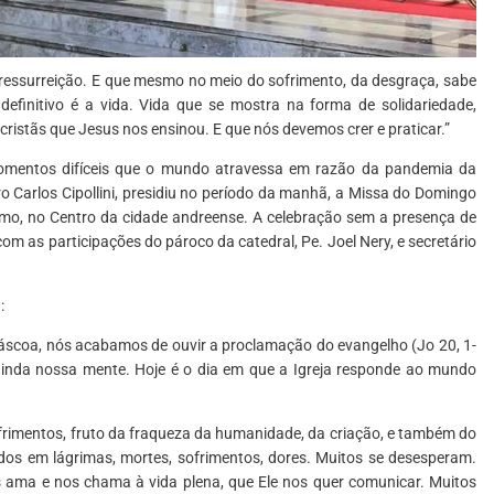
ressurreição. E que mesmo no meio do sofrimento, da desgraça, sabe
 definitivo é a vida. Vida que se mostra na forma de solidariedade,
cristãs que Jesus nos ensinou. E que nós devemos crer e praticar.”
omentos difíceis que o mundo atravessa em razão da pandemia da
o Carlos Cipollini, presidiu no período da manhã, a Missa do Domingo
mo, no Centro da cidade andreense. A celebração sem a presença de
m as participações do pároco da catedral, Pe. Joel Nery, e secretário
:
 Páscoa, nós acabamos de ouvir a proclamação do evangelho (Jo 20, 1-
ainda nossa mente. Hoje é o dia em que a Igreja responde ao mundo
ofrimentos, fruto da fraqueza da humanidade, da criação, e também do
os em lágrimas, mortes, sofrimentos, dores. Muitos se desesperam.
 ama e nos chama à vida plena, que Ele nos quer comunicar. Muitos