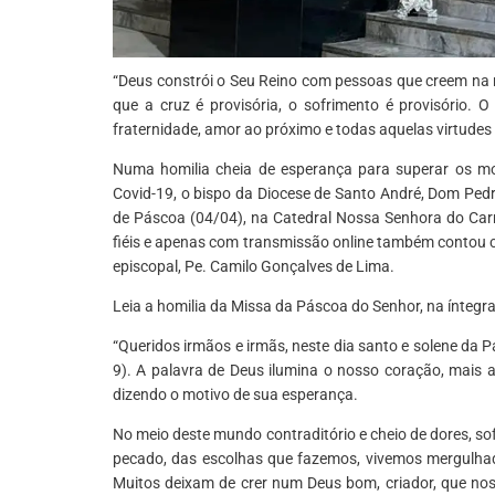
“Deus constrói o Seu Reino com pessoas que creem na 
que a cruz é provisória, o sofrimento é provisório. O
fraternidade, amor ao próximo e todas aquelas virtudes 
Numa homilia cheia de esperança para superar os m
Covid-19, o bispo da Diocese de Santo André, Dom Pedr
de Páscoa (04/04), na Catedral Nossa Senhora do Car
fiéis e apenas com transmissão online também contou co
episcopal, Pe. Camilo Gonçalves de Lima.
Leia a homilia da Missa da Páscoa do Senhor, na íntegra
“Queridos irmãos e irmãs, neste dia santo e solene da
9). A palavra de Deus ilumina o nosso coração, mais 
dizendo o motivo de sua esperança.
No meio deste mundo contraditório e cheio de dores, s
pecado, das escolhas que fazemos, vivemos mergulhad
Muitos deixam de crer num Deus bom, criador, que nos