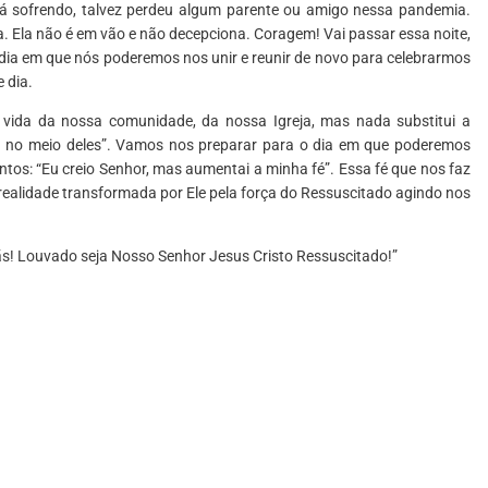
tá sofrendo, talvez perdeu algum parente ou amigo nessa pandemia.
. Ela não é em vão e não decepciona. Coragem! Vai passar essa noite,
 dia em que nós poderemos nos unir e reunir de novo para celebrarmos
 dia.
a vida da nossa comunidade, da nossa Igreja, mas nada substitui a
u no meio deles”. Vamos nos preparar para o dia em que poderemos
ntos: “Eu creio Senhor, mas aumentai a minha fé”. Essa fé que nos faz
a realidade transformada por Ele pela força do Ressuscitado agindo nos
ãs! Louvado seja Nosso Senhor Jesus Cristo Ressuscitado!”