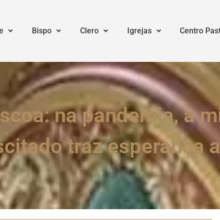
e
Bispo
Clero
Igrejas
Centro Pas
coa: na pandemia, a m
citado traz esperança