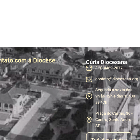
ntato com a Diocese
Cúria Diocesana
(11) 4469-2077
contato@diocesesa.org.
Segunda a sexta das
9h às 12h e das 13h30
às 17h
Praça do Carmo, 36 -
Centro, Santo André -
SP
Trabalhe conosco