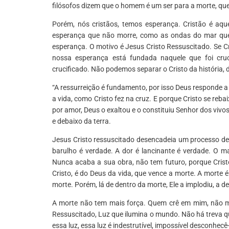
filósofos dizem que o homem é um ser para a morte, qu
Porém, nós cristãos, temos esperança. Cristão é aqu
esperança que não morre, como as ondas do mar qu
esperança. O motivo é Jesus Cristo Ressuscitado. Se C
nossa esperança está fundada naquele que foi cruci
crucificado. Não podemos separar o Cristo da história, 
“A ressurreição é fundamento, por isso Deus responde 
a vida, como Cristo fez na cruz. E porque Cristo se reb
por amor, Deus o exaltou e o constituiu Senhor dos vivos
e debaixo da terra.
Jesus Cristo ressuscitado desencadeia um processo de
barulho é verdade. A dor é lancinante é verdade. O 
Nunca acaba a sua obra, não tem futuro, porque Cristo
Cristo, é do Deus da vida, que vence a morte. A morte é
morte. Porém, lá de dentro da morte, Ele a implodiu, a d
A morte não tem mais força. Quem crê em mim, não mor
Ressuscitado, Luz que ilumina o mundo. Não há treva qu
essa luz, essa luz é indestrutível, impossível desconh