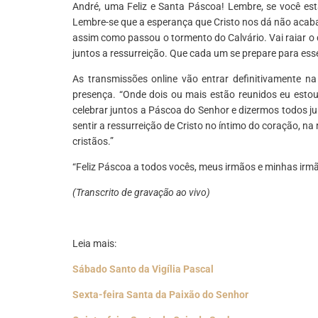
André, uma Feliz e Santa Páscoa! Lembre, se você es
Lembre-se que a esperança que Cristo nos dá não acaba
assim como passou o tormento do Calvário. Vai raiar o
juntos a ressurreição. Que cada um se prepare para esse
As transmissões online vão entrar definitivamente n
presença. “Onde dois ou mais estão reunidos eu esto
celebrar juntos a Páscoa do Senhor e dizermos todos ju
sentir a ressurreição de Cristo no íntimo do coração, n
cristãos.”
“Feliz Páscoa a todos vocês, meus irmãos e minhas irm
(Transcrito de gravação ao vivo)
Leia mais:
Sábado Santo da Vigília Pascal
Sexta-feira Santa da Paixão do Senhor