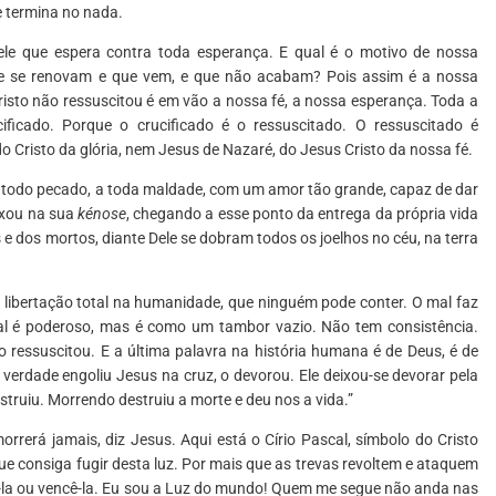
e termina no nada.
ele que espera contra toda esperança. E qual é o motivo de nossa
e se renovam e que vem, e que não acabam? Pois assim é a nossa
risto não ressuscitou é em vão a nossa fé, a nossa esperança. Toda a
ficado. Porque o crucificado é o ressuscitado. O ressuscitado é
do Cristo da glória, nem Jesus de Nazaré, do Jesus Cristo da nossa fé.
a todo pecado, a toda maldade, com um amor tão grande, capaz de dar
aixou na sua
kénose
, chegando a esse ponto da entrega da própria vida
 e dos mortos, diante Dele se dobram todos os joelhos no céu, na terra
 libertação total na humanidade, que ninguém pode conter. O mal faz
mal é poderoso, mas é como um tambor vazio. Não tem consistência.
 ressuscitou. E a última palavra na história humana é de Deus, é de
 verdade engoliu Jesus na cruz, o devorou. Ele deixou-se devorar pela
estruiu. Morrendo destruiu a morte e deu nos a vida.”
rerá jamais, diz Jesus. Aqui está o Círio Pascal, símbolo do Cristo
e consiga fugir desta luz. Por mais que as trevas revoltem e ataquem
ecê-la ou vencê-la. Eu sou a Luz do mundo! Quem me segue não anda nas