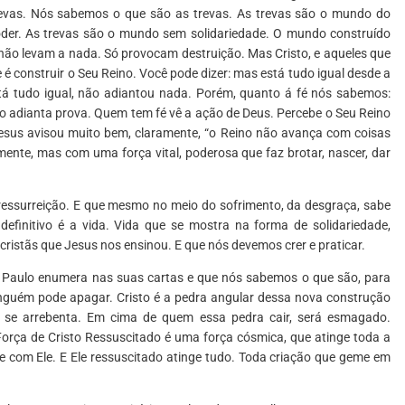
revas. Nós sabemos o que são as trevas. As trevas são o mundo do
oder. As trevas são o mundo sem solidariedade. O mundo construído
não levam a nada. Só provocam destruição. Mas Cristo, e aqueles que
é construir o Seu Reino. Você pode dizer: mas está tudo igual desde a
tá tudo igual, não adiantou nada. Porém, quanto á fé nós sabemos:
o adianta prova. Quem tem fé vê a ação de Deus. Percebe o Seu Reino
esus avisou muito bem, claramente, “o Reino não avança com coisas
ente, mas com uma força vital, poderosa que faz brotar, nascer, dar
essurreição. E que mesmo no meio do sofrimento, da desgraça, sabe
 definitivo é a vida. Vida que se mostra na forma de solidariedade,
cristãs que Jesus nos ensinou. E que nós devemos crer e praticar.
lo Paulo enumera nas suas cartas e que nós sabemos o que são, para
ninguém pode apagar. Cristo é a pedra angular dessa nova construção
 se arrebenta. Em cima de quem essa pedra cair, será esmagado.
orça de Cristo Ressuscitado é uma força cósmica, que atinge toda a
e e com Ele. E Ele ressuscitado atinge tudo. Toda criação que geme em