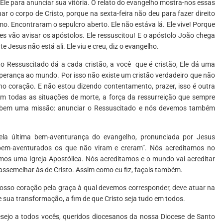
le para anunciar sua vitória. O relato do evangelho mostra-nos essas
r o corpo de Cristo, porque na sexta-feira não deu para fazer direito
smo. Encontraram o sepulcro aberto. Ele não estáva lá. Ele vive! Porque
es vão avisar os apóstolos. Ele ressuscitou! E o apóstolo João chega
 Jesus não está ali. Ele viu e creu, diz o evangelho.
 Ressuscitado dá a cada cristão, a você que é cristão, Ele dá uma
perança ao mundo. Por isso não existe um cristão verdadeiro que não
no coração. E não estou dizendo contentamento, prazer, isso é outra
 em todas as situações de morte, a força da ressurreição que sempre
ecebem uma missão: anunciar o Ressuscitado e nós devemos também
ela última bem-aventurança do evangelho, pronunciada por Jesus
“bem-aventurados os que não viram e creram”. Nós acreditamos no
mos uma Igreja Apostólica. Nós acreditamos e o mundo vai acreditar
ssemelhar às de Cristo. Assim como eu fiz, façais também.
nosso coração pela graça à qual devemos corresponder, deve atuar na
 sua transformação, a fim de que Cristo seja tudo em todos.
Desejo a todos vocês, queridos diocesanos da nossa Diocese de Santo