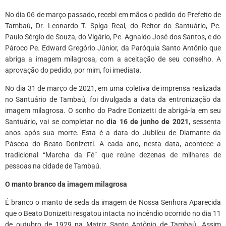
No dia 06 de março passado, recebi em mãos o pedido do Prefeito de
Tambaú, Dr. Leonardo T. Spiga Real, do Reitor do Santuário, Pe.
Paulo Sérgio de Souza, do Vigário, Pe. Agnaldo José dos Santos, e do
Pároco Pe. Edward Gregório Júnior, da Paróquia Santo Antônio que
abriga a imagem milagrosa, com a aceitação de seu conselho. A
aprovação do pedido, por mim, foi imediata.
No dia 31 de março de 2021, em uma coletiva de imprensa realizada
no Santuário de Tambaú, foi divulgada a data da entronização da
imagem milagrosa. O sonho do Padre Donizetti de abrigá-la em seu
Santuário, vai se completar no
dia 16 de junho de 2021
, sessenta
anos após sua morte. Esta é a data do Jubileu de Diamante da
Páscoa do Beato Donizetti. A cada ano, nesta data, acontece a
tradicional “Marcha da Fé” que reúne dezenas de milhares de
pessoas na cidade de Tambaú.
O manto branco da imagem milagrosa
É branco o manto de seda da imagem de Nossa Senhora Aparecida
que o Beato Donizetti resgatou intacta no incêndio ocorrido no dia 11
de outubro de 1929 na Matriz Santo Antônio de Tambaú. Assim