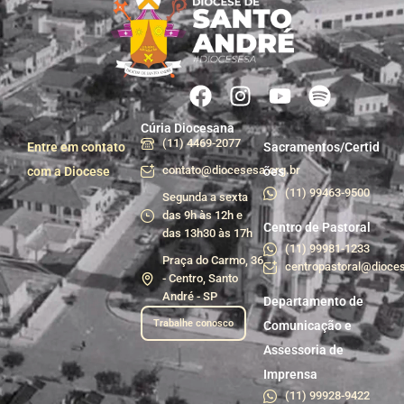
Cúria Diocesana
(11) 4469-2077
Entre em contato
Sacramentos/Certid
contato@diocesesa.org.br
com a Diocese
ões
(11) 99463-9500
Segunda a sexta
das 9h às 12h e
Centro de Pastoral
das 13h30 às 17h
(11) 99981-1233
Praça do Carmo, 36
centropastoral@dioces
- Centro, Santo
André - SP
Departamento de
Trabalhe conosco
Comunicação e
Assessoria de
Imprensa
(11) 99928-9422