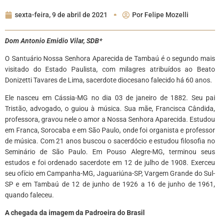
sexta-feira, 9 de abril de 2021
Por
Felipe Mozelli
Dom Antonio Emidio Vilar, SDB*
O Santuário Nossa Senhora Aparecida de Tambaú é o segundo mais
visitado do Estado Paulista, com milagres atribuídos ao Beato
Donizetti Tavares de Lima, sacerdote diocesano falecido há 60 anos.
Ele nasceu em Cássia-MG no dia 03 de janeiro de 1882. Seu pai
Tristão, advogado, o guiou à música. Sua mãe, Francisca Cândida,
professora, gravou nele o amor a Nossa Senhora Aparecida. Estudou
em Franca, Sorocaba e em São Paulo, onde foi organista e professor
de música. Com 21 anos buscou o sacerdócio e estudou filosofia no
Seminário de São Paulo. Em Pouso Alegre-MG, terminou seus
estudos e foi ordenado sacerdote em 12 de julho de 1908. Exerceu
seu ofício em Campanha-MG, Jaguariúna-SP, Vargem Grande do Sul-
SP e em Tambaú de 12 de junho de 1926 a 16 de junho de 1961,
quando faleceu.
A chegada da imagem da Padroeira do Brasil