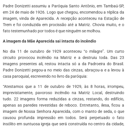
Padre Donizetti assumiu a Paróquia Santo Antônio, em Tambaú-SP,
em 24 de maio de 1926. Logo que chegou, encomendou a réplica da
imagem, vinda de Aparecida. A recepção aconteceu na Estação de
Trem e foi conduzida em procissão até a Matriz. Chovia muito, e o
fato testemunhado por todos é que ninguém se molhou.
A imagem da Mãe Aparecida sai intacta do incêndio
No dia 11 de outubro de 1929 aconteceu “o milagre”. Um curto
circuito provocou incêndio na Matriz e a destruiu toda. Das 23
imagens presentes ali, restou intacta só a da Padroeira do Brasil.
Padre Donizetti pegou-a no meio das cinzas, abraçou-a e a levou à
casa paroquial, escrevendo no livro da paróquia:
“Atestamos que a 11 de outubro de 1929, às 8 horas, irrompeu,
imprevistamente, pavoroso incêndio na Matriz Local, destruindo
tudo. 22 imagens forma reduzidas a cinzas, restando, do edifício,
apenas as paredes revestidas de reboco. Entretanto, ilesa, ficou a
imagem de Nossa Senhora Aparecida, com o manto de seda, o que
causou profunda impressão em todos. Será perpetuado o fato
insólito em suntuosa igreja que será construída no centro da cidade,