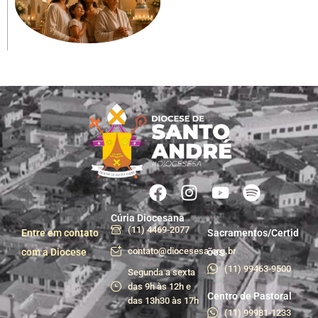
Cúria Diocesana
(11) 4469-2077
Entre em contato
Sacramentos/Certid
contato@diocesesa.org.br
com a Diocese
ões
(11) 99463-9500
Segunda a sexta
das 9h às 12h e
Centro de Pastoral
das 13h30 às 17h
(11) 99981-1233