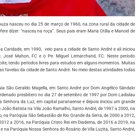
uza nasceu no dia 25 de março de 1960, na zona rural da cidade de
re dizer: “nasceu na roça”. Seus pais eram Maria Otília e Manoel de
 Caridade, em 1990, veio para a cidade de Santo André e ali iniciou
e. José Mahon, FC e o Pe. Miguel Lemarchand, FC. Neste período
oite, tendo períodos livres para estudos em alguns momentos. Muitas
s favelas da cidade de Santo André. No meio destas atividades todas
ia São Geraldo Magella, em Santo André por Dom Angélico Sândalo
i ordenado presbítero no dia 27 de setembro de 1997 por Dom Ladislau
ssa Senhora da Luz, em capital paranaense e depois iniciou um grande
o João Batista na Vila João Ramalho, Santo André, de 1997 a 2000, na
, na Paróquia São Sebastião de Rio Grande da Serra, de 2000 a 2012,
012 a 2016, na Paróquia Cristo Rei em Diadema, de 2016 a 2019, na
e na Paróquia Nossa Senhora do Rosário de Vila Luzita, Santo André,