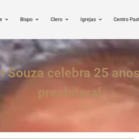
e
Bispo
Clero
Igrejas
Centro Pas
 Souza celebra 25 ano
presbiteral