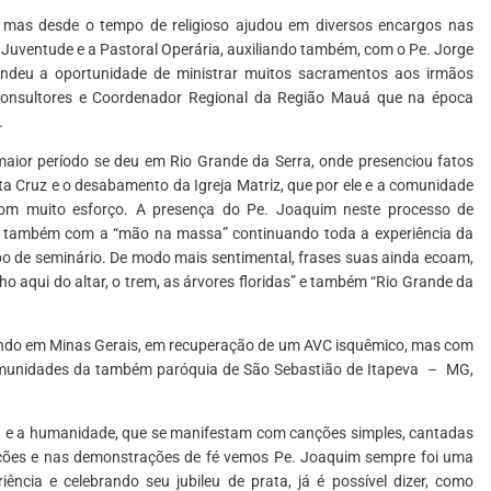
 mas desde o tempo de religioso ajudou em diversos encargos nas
 Juventude e a Pastoral Operária, auxiliando também, com o Pe. Jorge
 rendeu a oportunidade de ministrar muitos sacramentos aos irmãos
onsultores e Coordenador Regional da Região Mauá que na época
.
maior período se deu em Rio Grande da Serra, onde presenciou fatos
a Cruz e o desabamento da Igreja Matriz, que por ele e a comunidade
 com muito esforço. A presença do Pe. Joaquim neste processo de
s também com a “mão na massa” continuando toda a experiência da
po de seminário. De modo mais sentimental, frases suas ainda ecoam,
ho aqui do altar, o trem, as árvores floridas” e também “Rio Grande da
ando em Minas Gerais, em recuperação de um AVC isquêmico, mas com
omunidades da também paróquia de São Sebastião de Itapeva – MG,
 e a humanidade, que se manifestam com canções simples, cantadas
anções e nas demonstrações de fé vemos Pe. Joaquim sempre foi uma
cia e celebrando seu jubileu de prata, já é possível dizer, como