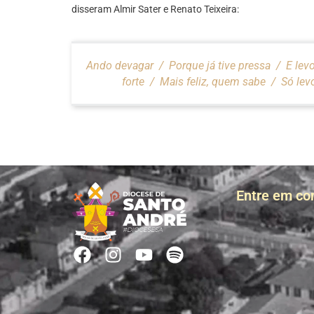
disseram Almir Sater e Renato Teixeira:
Ando devagar / Porque já tive pressa / E levo
forte / Mais feliz, quem sabe / Só lev
Entre em co