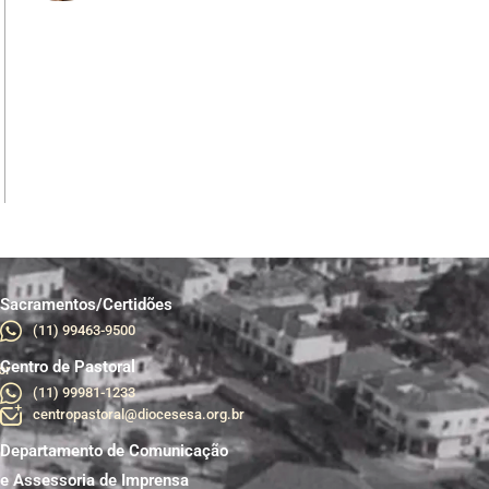
Sacramentos/Certidões
(11) 99463-9500
Centro de Pastoral
br
(11) 99981-1233
centropastoral@diocesesa.org.br
Departamento de Comunicação
e Assessoria de Imprensa