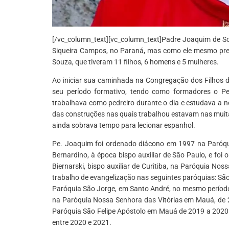
[/vc_column_text][vc_column_text]Padre Joaquim de So
Siqueira Campos, no Paraná, mas como ele mesmo prefe
Souza, que tiveram 11 filhos, 6 homens e 5 mulheres.
Ao iniciar sua caminhada na Congregação dos Filhos da
seu período formativo, tendo como formadores o P
trabalhava como pedreiro durante o dia e estudava a n
das construções nas quais trabalhou estavam nas muita
ainda sobrava tempo para lecionar espanhol.
Pe. Joaquim foi ordenado diácono em 1997 na Paróqu
Bernardino, à época bispo auxiliar de São Paulo, e fo
Biernarski, bispo auxiliar de Curitiba, na Paróquia No
trabalho de evangelização nas seguintes paróquias: Sã
Paróquia São Jorge, em Santo André, no mesmo período
na Paróquia Nossa Senhora das Vitórias em Mauá, de 2
Paróquia São Felipe Apóstolo em Mauá de 2019 a 2020 
entre 2020 e 2021.