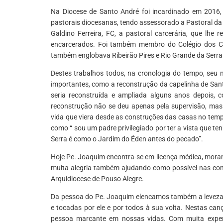
Na Diocese de Santo André foi incardinado em 2016,
pastorais diocesanas, tendo assessorado a Pastoral da
Galdino Ferreira, FC, a pastoral carcerária, que lhe
encarcerados. Foi também membro do Colégio dos C
também englobava Ribeirão Pires e Rio Grande da Serra
Destes trabalhos todos, na cronologia do tempo, seu 
importantes, como a reconstrução da capelinha de Sant
seria reconstruída e ampliada alguns anos depois,
reconstrução não se deu apenas pela supervisão, ma
vida que viera desde as construções das casas no tem
como “ sou um padre privilegiado por ter a vista que ten
Serra é como o Jardim do Éden antes do pecado”.
Hoje Pe. Joaquim encontra-se em licença médica, mor
muita alegria também ajudando como possível nas c
Arquidiocese de Pouso Alegre.
Da pessoa do Pe. Joaquim elencamos também a leveza
e tocadas por ele e por todos à sua volta. Nestas c
pessoa marcante em nossas vidas. Com muita experiên