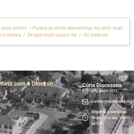
 esse sorriso / Porque já chorei demaisHoje me sinto mais
o a certeza / De que muito pouco sei / Ou nada sei
ntato com a Diocese
Cúria Diocesana
(11) 4469-2077
contato@diocesesa.org.
Segunda a sexta das
9h às 12h e das 13h30
às 17h