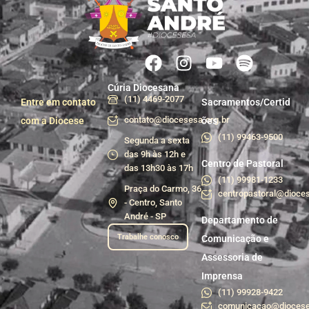
Cúria Diocesana
(11) 4469-2077
Entre em contato
Sacramentos/Certid
contato@diocesesa.org.br
com a Diocese
ões
(11) 99463-9500
Segunda a sexta
das 9h às 12h e
Centro de Pastoral
das 13h30 às 17h
(11) 99981-1233
Praça do Carmo, 36
centropastoral@dioces
- Centro, Santo
André - SP
Departamento de
Trabalhe conosco
Comunicação e
Assessoria de
Imprensa
(11) 99928-9422
comunicacao@diocese