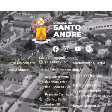
Cúria Diocesana
(11) 4469-2077
Entre em contato
Sacramentos/Certid
contato@diocesesa.org.br
com a Diocese
ões
(11) 99463-9500
Segunda a sexta
das 9h às 12h e
Centro de Pastoral
das 13h30 às 17h
(11) 99981-1233
Praça do Carmo, 36
centropastoral@dioces
- Centro, Santo
André - SP
Departamento de
Trabalhe conosco