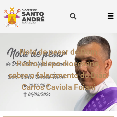
Nota de pesar de Dom
Pedro, bispo diocesano,
sobre o falecimento do Diác.
Carlos Caviola Foiani