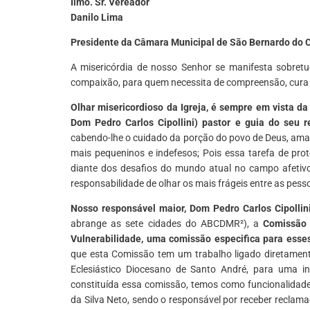
Ilmo. Sr. Vereador
Danilo Lima
Presidente da Câmara Municipal de São Bernardo do
A misericórdia de nosso Senhor se manifesta sobret
compaixão, para quem necessita de compreensão, cura 
Olhar misericordioso da Igreja, é sempre em vista d
Dom Pedro Carlos Cipollini) pastor e guia do seu 
cabendo-lhe o cuidado da porção do povo de Deus, ama
mais pequeninos e indefesos; Pois essa tarefa de prot
diante dos desafios do mundo atual no campo afetivo
responsabilidade de olhar os mais frágeis entre as pess
Nosso responsável maior, Dom Pedro Carlos Cipollini,
abrange as sete cidades do ABCDMR²), a
Comissão 
Vulnerabilidade, uma comissão especifica para esse
que esta Comissão tem um trabalho ligado diretament
Eclesiástico Diocesano de Santo André, para uma inv
constituída essa comissão, temos como funcionalidade
da Silva Neto, sendo o responsável por receber reclam