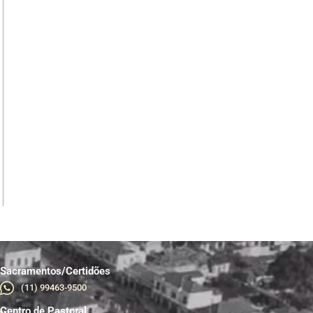
Sacramentos/Certidões
(11) 99463-9500
Centro de Pastoral
br