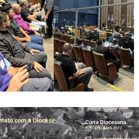
ntato com a Diocese
Cúria Diocesana
(11) 4469-2077
contato@diocesesa.org.