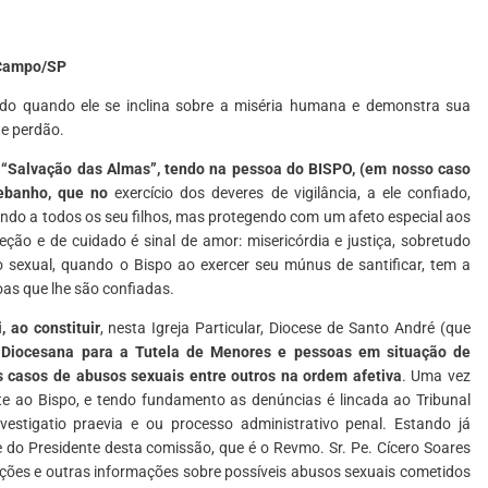
 Campo/SP
udo quando ele se inclina sobre a miséria humana e demonstra sua
e perdão.
a “Salvação das Almas”, tendo na pessoa do BISPO, (em nosso caso
rebanho, que no
exercício dos deveres de vigilância, a ele confiado,
ndo a todos os seu filhos, mas protegendo com um afeto especial aos
eção e de cuidado é sinal de amor: misericórdia e justiça, sobretudo
 sexual, quando o Bispo ao exercer seu múnus de santificar, tem a
oas que lhe são confiadas.
 ao constituir
, nesta Igreja Particular, Diocese de Santo André (que
Diocesana para a Tutela de Menores e pessoas em situação de
s casos de abusos sexuais entre outros na ordem afetiva
. Uma vez
e ao Bispo, e tendo fundamento as denúncias é lincada ao Tribunal
estigatio praevia e ou processo administrativo penal. Estando já
 do Presidente desta comissão, que é o Revmo. Sr. Pe. Cícero Soares
ações e outras informações sobre possíveis abusos sexuais cometidos