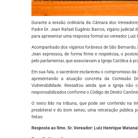
Durante a sessão ordinária da Câmara dos Vereadores
Padre Dr. Jean Rafael Eugênio Barros, vigário judicial 
para apresentar uma resposta formal ao vereador Luiz
Acompanhado dos vigários forâneos de São Bernardo, 
Jean expressou, de forma firme e respeitosa, o posic
pelo parlamentar, que associavam a Igreja Católica à prá
Em sua fala, o sacerdote esclareceu o compromisso da D
apresentando a atuação concreta da Comissão D
Vulnerabilidade. Ressaltou ainda que a Igreja nã
responsabilizados conforme o Código de Direito Canônico e
O texto lido na tribuna, que pode ser conferido na í
presbiteral e do bom senso, uma retratação pública p
feitas:
Resposta ao Ilmo. Sr. Vereador: Luiz Henrique Watan