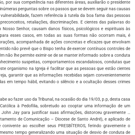
o, por sua competência nas diferentes áreas, auxiliarão o presidente
inúmeras perguntas sobre os passos que se devem seguir nas causas
ulnerabilidade, fazem referência à tutela da boa fama das pessoas
reconceitos, retaliações, discriminações. E cientes das palavras do
Nosso Senhor, causam danos físicos, psicológicos e espirituais às
, para esses casos, em todas as suas formas não ocorram mais, é
orações, acompanhada de ações concretas e eficazes que envolvam
entido não prevê que o Bispo tenha de exercer contínuos controles de
bém não lhe permite eximir-se de se manter informado sobre a conduta
nhecimento suspeitas, comportamentos escandalosos, condutas que
ste organismo na Igreja é facilitar que as pessoas que estão cientes
eja, garantir que as informações recebidas sejam convenientemente
s em tempo hábil, evitando o silêncio e a ocultação desses crimes
abe ao fazer uso da Tribunal, na ocasião do dia 19/03, p.p, desta casa
 Católica à Pedofilia, sobretudo ao cooptar uma informação de um
 John Jay para justificar suas afirmações, distorceu gravemente …
tamento de Comunicação – Diocese de Santo André), e aplicado de
é conivente ao escolher seus PRESBÍTEROS, ferindo gravemente o
ao mesmo tempo generalizando uma situação de desvio de conduta de