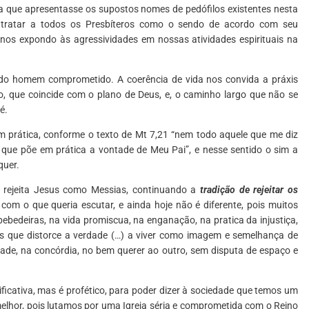
ria que apresentasse os supostos nomes de pedófilos existentes nesta
s tratar a todos os Presbíteros como o sendo de acordo com seu
e nos expondo às agressividades em nossas atividades espirituais na
 do homem comprometido. A coerência de vida nos convida a práxis
ito, que coincide com o plano de Deus, e, o caminho largo que não se
é.
em prática, conforme o texto de Mt 7,21 “nem todo aquele que me diz
 que põe em prática a vontade de Meu Pai”, e nesse sentido o sim a
quer.
o rejeita Jesus como Messias, continuando a
tradição de rejeitar os
om o que queria escutar, e ainda hoje não é diferente, pois muitos
 bebedeiras, na vida promiscua, na enganação, na pratica da injustiça,
es que distorce a verdade (…) a viver como imagem e semelhança de
dade, na concórdia, no bem querer ao outro, sem disputa de espaço e
ficativa, mas é profético, para poder dizer à sociedade que temos um
lhor, pois lutamos por uma Igreja séria e comprometida com o Reino