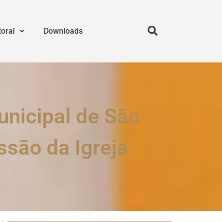
toral
Downloads
nicipal de São
são da Igreja