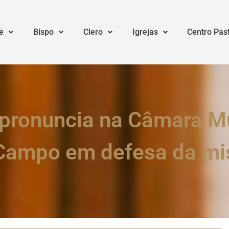
e
Bispo
Clero
Igrejas
Centro Pas
 pronuncia na Câmara Mu
Campo em defesa da mis