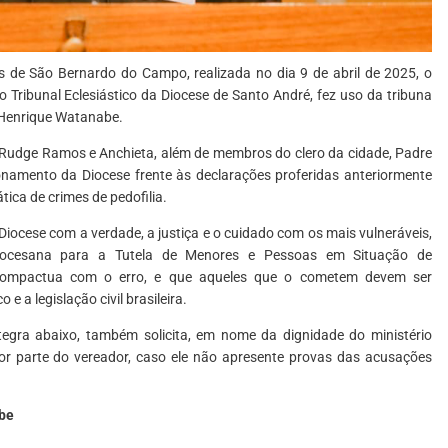
 de São Bernardo do Campo, realizada no dia 9 de abril de 2025, o
do Tribunal Eclesiástico da Diocese de Santo André, fez uso da tribuna
 Henrique Watanabe.
Rudge Ramos e Anchieta, além de membros do clero da cidade, Padre
ionamento da Diocese frente às declarações proferidas anteriormente
tica de crimes de pedofilia.
iocese com a verdade, a justiça e o cuidado com os mais vulneráveis,
iocesana para a Tutela de Menores e Pessoas em Situação de
o compactua com o erro, e que aqueles que o cometem devem ser
 a legislação civil brasileira.
ntegra abaixo, também solicita, em nome da dignidade do ministério
or parte do vereador, caso ele não apresente provas das acusações
abe