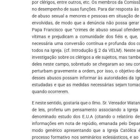
por clérigos, entre outros, etc. Os membros da Comissã
no desempenho de suas funções. Para dar resposta às 
de abuso sexual a menores e pessoas em situação de v
envolvidas, de modo que a denúncia não possa gerar p
Papa Francisco que “crimes de abuso sexual ofendem 
vítimas e prejudicam a comunidade dos fiéis e, que
necessária uma conversão contínua e profunda dos c
todos na Igreja. (cf. Introdução § 2 da VELM). Neste s
investigação sobre os clérigos a ele sujeitos, mas tam
deles neste campo, sobretudo se chegaram ao seu co
perturbam gravemente a ordem, por isso, o objetivo de
desses abusos possam informar às autoridades da Igr
estudadas e que as medidas necessárias sejam tomada
quando ocorrerem.
E neste sentido, gostaria que o Ilmo. Sr. Vereador Watan
de leis, proferiu um pensamento associando a Igreja
denominado estudo dos E.U.A (citando o relatório de
informações em nota de repúdio, emanada pelo Depar
modo genérico apresentando que a Igreja Católica 
processo formativo nos seminários eclesiásticos, e 