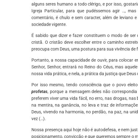
alguns seres humano a todo clérigo, e por isso, gosta
Igreja Particular, para que pudéssemos agir …, ma
comentário, é chulo e sem caracter, além de leviano 
sociedade vigente.
É sabido que dizer e fazer constituem o modo de ser
cristã. O cristão deve escolher entre o caminho estre
preocupa com Deus, uma postura para sua vivência de f
Portanto, a nossa capacidade de ouvir, para colocar 
Senhor, Senhor, entrará no Reino do Céus, mas aquele
nossa vida prática, e nela, a prática da justiça que Deus 
Por isso mesmo, tendo consciência que o povo eleit
profetas
, porque a mensagem deles não correspondia c
preferem viver uma vida fácil, no erro, nas drogas, nas
na mentira, na ganância, no leva e traz de informaçõ
Deus, vivendo na harmonia, no perdão, na paz, na uni
vez (…).
Nossa presença aqui hoje não é autodefesa, e nem justi
posicionamento, convicção e que queremos sempre o me