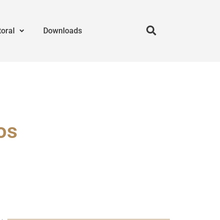
toral
Downloads
os