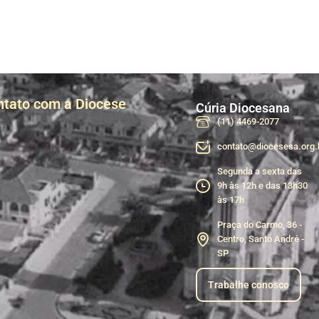
ntato com a Diocese
Cúria Diocesana
(11) 4469-2077
contato@diocesesa.org.
Segunda a sexta das
9h às 12h e das 13h30
às 17h
Praça do Carmo, 36 -
Centro, Santo André -
SP
Trabalhe conosco