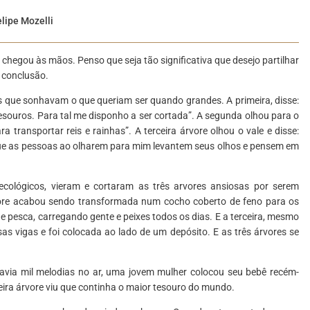
lipe Mozelli
hegou às mãos. Penso que seja tão significativa que desejo partilhar
a conclusão.
s que sonhavam o que queriam ser quando grandes. A primeira, disse:
esouros. Para tal me disponho a ser cortada”. A segunda olhou para o
a transportar reis e rainhas”. A terceira árvore olhou o vale e disse:
 que as pessoas ao olharem para mim levantem seus olhos e pensem em
ecológicos, vieram e cortaram as três arvores ansiosas por serem
ore acabou sendo transformada num cocho coberto de feno para os
 pesca, carregando gente e peixes todos os dias. E a terceira, mesmo
s vigas e foi colocada ao lado de um depósito. E as três árvores se
 havia mil melodias no ar, uma jovem mulher colocou seu bebê recém-
eira árvore viu que continha o maior tesouro do mundo.