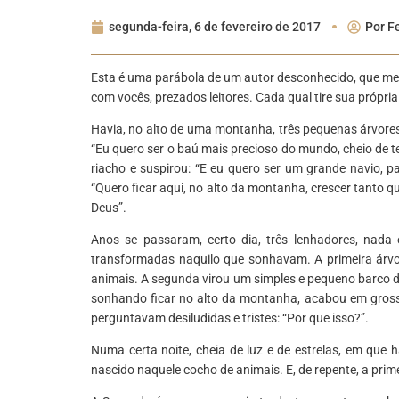
segunda-feira, 6 de fevereiro de 2017
Por
Fe
Esta é uma parábola de um autor desconhecido, que me c
com vocês, prezados leitores. Cada qual tire sua própri
Havia, no alto de uma montanha, três pequenas árvore
“Eu quero ser o baú mais precioso do mundo, cheio de t
riacho e suspirou: “E eu quero ser um grande navio, par
“Quero ficar aqui, no alto da montanha, crescer tanto
Deus”.
Anos se passaram, certo dia, três lenhadores, nada 
transformadas naquilo que sonhavam. A primeira árv
animais. A segunda virou um simples e pequeno barco de
sonhando ficar no alto da montanha, acabou em grossa
perguntavam desiludidas e tristes: “Por que isso?”.
Numa certa noite, cheia de luz e de estrelas, em que
nascido naquele cocho de animais. E, de repente, a prim