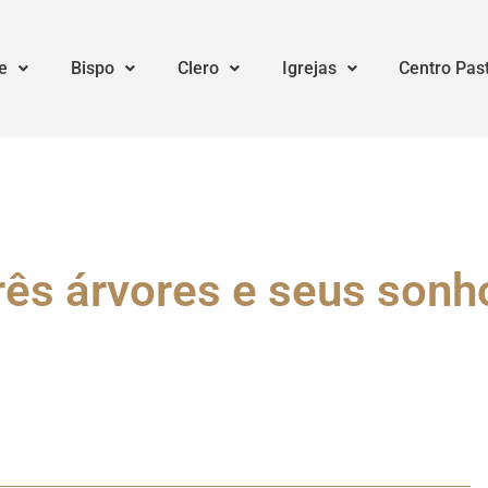
e
Bispo
Clero
Igrejas
Centro Pas
rês árvores e seus sonh