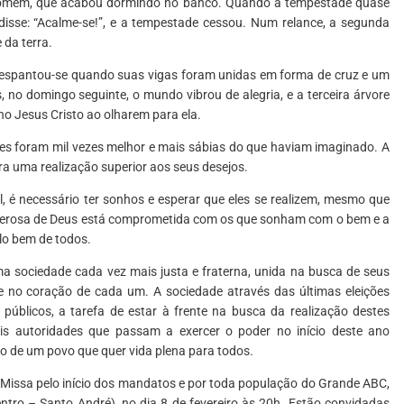
 homem, que acabou dormindo no banco. Quando a tempestade quase
isse: “Acalme-se!”, e a tempestade cessou. Num relance, a segunda
 da terra.
re espantou-se quando suas vigas foram unidas em forma de cruz e um
, no domingo seguinte, o mundo vibrou de alegria, e a terceira árvore
ho Jesus Cristo ao olharem para ela.
es foram mil vezes melhor e mais sábias do que haviam imaginado. A
ra uma realização superior aos seus desejos.
é necessário ter sonhos e esperar que eles se realizem, mesmo que
erosa de Deus está comprometida com os que sonham com o bem e a
lo bem de todos.
sociedade cada vez mais justa e fraterna, unida na busca de seus
nte no coração de cada um. A sociedade através das últimas eleições
 públicos, a tarefa de estar à frente na busca da realização destes
ais autoridades que passam a exercer o poder no início deste ano
ho de um povo que quer vida plena para todos.
Missa pelo início dos mandatos e por toda população do Grande ABC,
tro – Santo André), no dia 8 de fevereiro às 20h. Estão convidadas