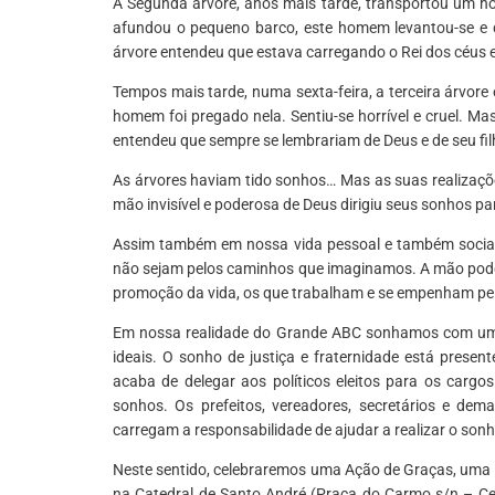
A Segunda árvore, anos mais tarde, transportou um
afundou o pequeno barco, este homem levantou-se e d
árvore entendeu que estava carregando o Rei dos céus e
Tempos mais tarde, numa sexta-feira, a terceira árvo
homem foi pregado nela. Sentiu-se horrível e cruel. Mas
entendeu que sempre se lembrariam de Deus e de seu fil
As árvores haviam tido sonhos… Mas as suas realizaçõ
mão invisível e poderosa de Deus dirigiu seus sonhos pa
Assim também em nossa vida pessoal e também social, 
não sejam pelos caminhos que imaginamos. A mão pod
promoção da vida, os que trabalham e se empenham pe
Em nossa realidade do Grande ABC sonhamos com uma 
ideais. O sonho de justiça e fraternidade está prese
acaba de delegar aos políticos eleitos para os cargos
sonhos. Os prefeitos, vereadores, secretários e dem
carregam a responsabilidade de ajudar a realizar o son
Neste sentido, celebraremos uma Ação de Graças, uma 
na Catedral de Santo André (Praça do Carmo s/n – Cen