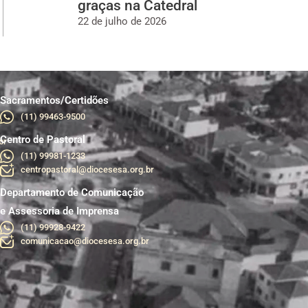
graças na Catedral
22 de julho de 2026
Sacramentos/Certidões
(11) 99463-9500
Centro de Pastoral
br
(11) 99981-1233
centropastoral@diocesesa.org.br
Departamento de Comunicação
e Assessoria de Imprensa
(11) 99928-9422
comunicacao@diocesesa.org.br